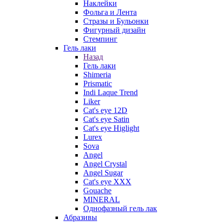
Наклейки
Фольга и Лента
Стразы и Бульонки
Фигурный дизайн
Стемпинг
Гель лаки
Назад
Гель лаки
Shimeria
Prismatic
Indi Laque Trend
Liker
Cat's eye 12D
Cat's eye Satin
Cat's eye Higlight
Lurex
Sova
Angel
Angel Crystal
Angel Sugar
Cat's eye XXX
Gouache
MINERAL
Однофазный гель лак
Абразивы