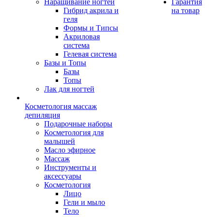
Наращивание ногтей
Гарантия
Гибрид акрила и
на товар
геля
Формы и Типсы
Акриловая
система
Гелевая система
Базы и Топы
Базы
Топы
Лак для ногтей
Косметология массаж
депиляция
Подарочные наборы
Косметология для
малышей
Масло эфирное
Массаж
Инструменты и
аксессуары
Косметология
Лицо
Гели и мыло
Тело