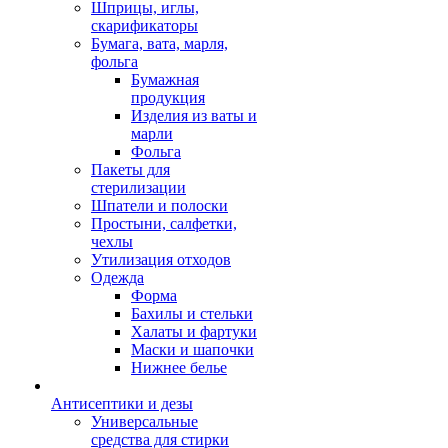
Шприцы, иглы,
скарификаторы
Бумага, вата, марля,
фольга
Бумажная
продукция
Изделия из ваты и
марли
Фольга
Пакеты для
стерилизации
Шпатели и полоски
Простыни, салфетки,
чехлы
Утилизация отходов
Одежда
Форма
Бахилы и стельки
Халаты и фартуки
Маски и шапочки
Нижнее белье
Антисептики и дезы
Универсальные
средства для стирки