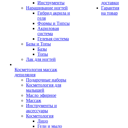
Инструменты
доставки
Наращивание ногтей
Гарантия
Гибрид акрила и
на товар
геля
Формы и Типсы
Акриловая
система
Гелевая система
Базы и Топы
Базы
Топы
Лак для ногтей
Косметология массаж
депиляция
Подарочные наборы
Косметология для
малышей
Масло эфирное
Массаж
Инструменты и
аксессуары
Косметология
Лицо
Гели и мыло