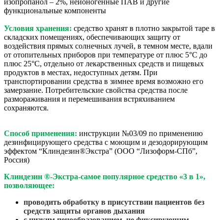
изопропанол – 2%, неионогенные ПАВ и другие
функциональные компоненты
Условия хранения:
средство хранят в плотно закрытой таре в
складских помещениях, обеспечивающих защиту от
воздействия прямых солнечных лучей, в темном месте, вдали
от отопительных приборов при температуре от плюс 5°С до
плюс 25°С, отдельно от лекарственных средств и пищевых
продуктов в местах, недоступных детям. При
транспортировании средства в зимнее время возможно его
замерзание. Потребительские свойства средства после
размораживания и перемешивания встряхиванием
сохраняются.
Способ применения:
инструкции №03/09 по применению
дезинфицирующего средства с моющим и дезодорирующим
эффектом “Клиндезин®Экстра” (ООО “Лизоформ-СПб”,
Россия)
Клиндезин ®-Экстра-самое популярное средство «3 в 1»,
позволяющее:
проводить обработку в присутствии пациентов без
средств защиты органов дыхания
с низким пенообразованием, не фиксирующим