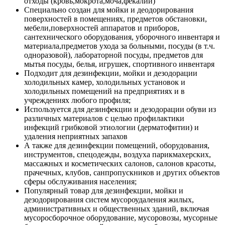
отходы (кровь,мокрота,моча,фекалии)
Специально создан для мойки и деодорирования
поверхностей в помещениях, предметов обстановки,
мебели,поверхностей аппаратов и приборов,
сантехнического оборудования, уборочного инвентаря и
материала,предметов ухода за больными, посуды (в т.ч.
одноразовой), лабораторной посуды, предметов для
мытья посуды, белья, игрушек, спортивного инвентаря
Подходит для дезинфекции, мойки и дезодорации
холодильных камер, холодильных установок и
холодильных помещений на предприятиях и в
учреждениях любого профиля;
Используется для дезинфекции и дезодорации обуви из
различных материалов с целью профилактики
инфекций грибковой этиологии (дерматофитии) и
удаления неприятных запахов
А также для дезинфекции помещений, оборудования,
инструментов, спецодежды, воздуха парикмахерских,
массажных и косметических салонов, салонов красоты,
прачечных, клубов, санпропускников и других объектов
сферы обслуживания населения;
Популярный товар для дезинфекции, мойки и
дезодорирования систем мусороудаления жилых,
административных и общественных зданий, включая
мусоросборочное оборудование, мусоровозы, мусорные