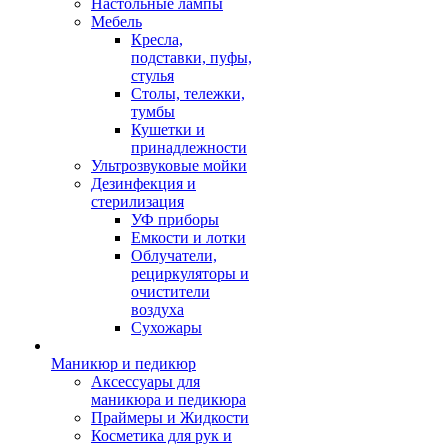
Настольные лампы
Мебель
Кресла,
подставки, пуфы,
стулья
Столы, тележки,
тумбы
Кушетки и
принадлежности
Ультрозвуковые мойки
Дезинфекция и
стерилизация
УФ приборы
Емкости и лотки
Облучатели,
рециркуляторы и
очистители
воздуха
Сухожары
Маникюр и педикюр
Аксессуары для
маникюра и педикюра
Праймеры и Жидкости
Косметика для рук и