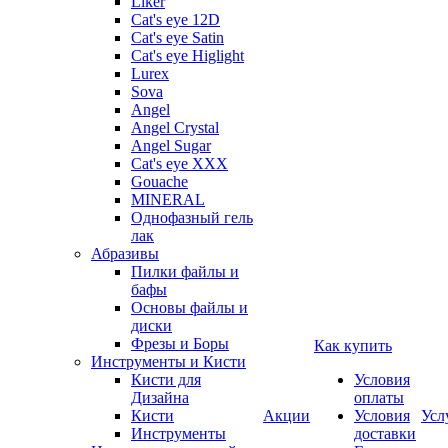
Liker
Cat's eye 12D
Cat's eye Satin
Cat's eye Higlight
Lurex
Sova
Angel
Angel Crystal
Angel Sugar
Cat's eye XXX
Gouache
MINERAL
Однофазный гель
лак
Абразивы
Пилки файлы и
бафы
Основы файлы и
диски
Фрезы и Боры
Как купить
Инструменты и Кисти
Кисти для
Условия
Дизайна
оплаты
Кисти
Акции
Условия
Усл
Инструменты
доставки