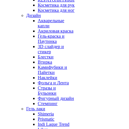
Косметика для рук
Косметика для ног
Дизайн
Акварельные
капли
Акриловая краска
Гель-краска и
Паутинка
3D слайдер и
стикер
Блестки
Втирка
Камифубики и
Пайетки
Наклейки
Фольга и Лента
Стразы и
Бульонки
Фигурный дизайн
Стемпинг
Гель лаки
Shimeria
Prismatic
Indi Laque Trend