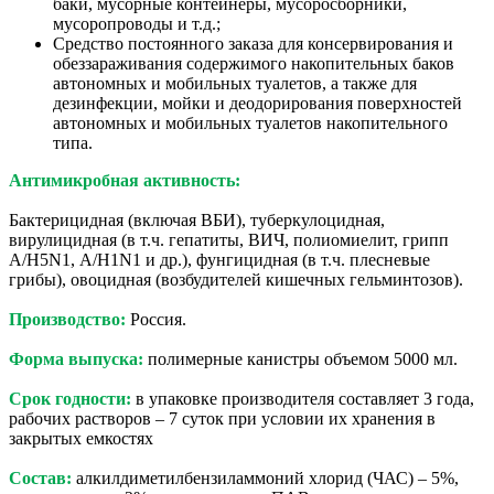
баки, мусорные контейнеры, мусоросборники,
мусоропроводы и т.д.;
Средство постоянного заказа для консервирования и
обеззараживания содержимого накопительных баков
автономных и мобильных туалетов, а также для
дезинфекции, мойки и деодорирования поверхностей
автономных и мобильных туалетов накопительного
типа.
Антимикробная активность:
Бактерицидная (включая ВБИ), туберкулоцидная,
вирулицидная (в т.ч. гепатиты, ВИЧ, полиомиелит, грипп
А/H5N1, А/H1N1 и др.), фунгицидная (в т.ч. плесневые
грибы), овоцидная (возбудителей кишечных гельминтозов).
Производство:
Россия.
Форма выпуска:
полимерные канистры объемом 5000 мл.
Срок годности:
в упаковке производителя составляет 3 года,
рабочих растворов – 7 суток при условии их хранения в
закрытых емкостях
Состав:
алкилдиметилбензиламмоний хлорид (ЧАС) – 5%,