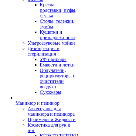
Кресла,
подставки, пуфы,
стулья
Столы, тележки,
тумбы
Кушетки и
принадлежности
Ультрозвуковые мойки
Дезинфекция и
стерилизация
УФ приборы
Емкости и лотки
Облучатели,
рециркуляторы и
очистители
воздуха
Сухожары
Маникюр и педикюр
Аксессуары для
маникюра и педикюра
Праймеры и Жидкости
Косметика для рук и
ног
КЕРАТОЛИТИКИ