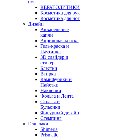
ног
КЕРАТОЛИТИКИ
Косметика для рук
Косметика для ног
Дизайн
Акварельные
капли
Акриловая краска
Гель-краска и
Паутинка
3D слайдер и
стикер
Блестки
Втирка
Камифубики и
Пайетки
Наклейки
Фольга и Лента
Стразы и
Бульонки
Фигурный дизайн
Стемпинг
Гель лаки
Shimeria
Prismatic