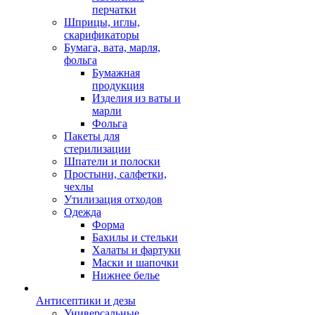
перчатки
Шприцы, иглы,
скарификаторы
Бумага, вата, марля,
фольга
Бумажная
продукция
Изделия из ваты и
марли
Фольга
Пакеты для
стерилизации
Шпатели и полоски
Простыни, салфетки,
чехлы
Утилизация отходов
Одежда
Форма
Бахилы и стельки
Халаты и фартуки
Маски и шапочки
Нижнее белье
Антисептики и дезы
Универсальные