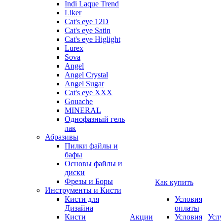
Indi Laque Trend
Liker
Cat's eye 12D
Cat's eye Satin
Cat's eye Higlight
Lurex
Sova
Angel
Angel Crystal
Angel Sugar
Cat's eye XXX
Gouache
MINERAL
Однофазный гель
лак
Абразивы
Пилки файлы и
бафы
Основы файлы и
диски
Фрезы и Боры
Как купить
Инструменты и Кисти
Кисти для
Условия
Дизайна
оплаты
Кисти
Акции
Условия
Усл