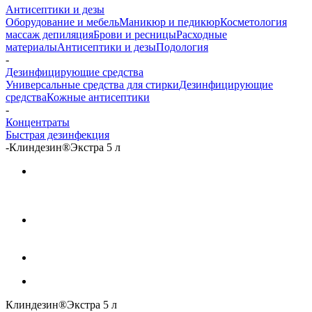
Антисептики и дезы
Оборудование и мебель
Маникюр и педикюр
Косметология
массаж депиляция
Брови и ресницы
Расходные
материалы
Антисептики и дезы
Подология
-
Дезинфицирующие средства
Универсальные средства для стирки
Дезинфицирующие
средства
Кожные антисептики
-
Концентраты
Быстрая дезинфекция
-
Клиндезин®Экстра 5 л
Клиндезин®Экстра 5 л