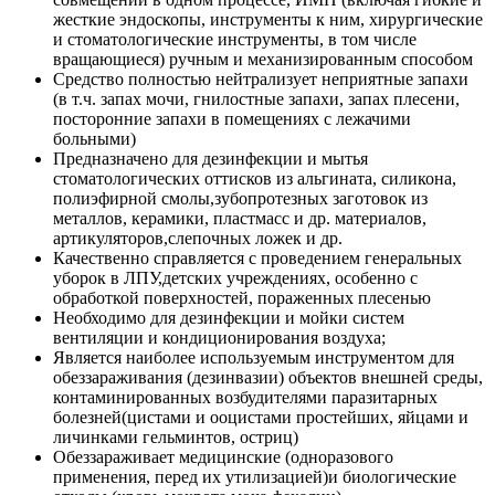
жесткие эндоскопы, инструменты к ним, хирургические
и стоматологические инструменты, в том числе
вращающиеся) ручным и механизированным способом
Средство полностью нейтрализует неприятные запахи
(в т.ч. запах мочи, гнилостные запахи, запах плесени,
посторонние запахи в помещениях с лежачими
больными)
Предназначено для дезинфекции и мытья
стоматологических оттисков из альгината, силикона,
полиэфирной смолы,зубопротезных заготовок из
металлов, керамики, пластмасс и др. материалов,
артикуляторов,слепочных ложек и др.
Качественно справляется с проведением генеральных
уборок в ЛПУ,детских учреждениях, особенно с
обработкой поверхностей, пораженных плесенью
Необходимо для дезинфекции и мойки систем
вентиляции и кондиционирования воздуха;
Является наиболее используемым инструментом для
обеззараживания (дезинвазии) объектов внешней среды,
контаминированных возбудителями паразитарных
болезней(цистами и ооцистами простейших, яйцами и
личинками гельминтов, остриц)
Обеззараживает медицинские (одноразового
применения, перед их утилизацией)и биологические