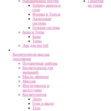
Наращивание ногтей
Гарантия
Гибрид акрила и
на товар
геля
Формы и Типсы
Акриловая
система
Гелевая система
Базы и Топы
Базы
Топы
Лак для ногтей
Косметология массаж
депиляция
Подарочные наборы
Косметология для
малышей
Масло эфирное
Массаж
Инструменты и
аксессуары
Косметология
Лицо
Гели и мыло
Тело