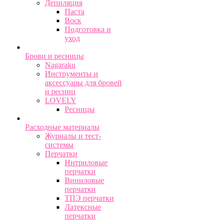
Депиляция
Паста
Воск
Подготовка и
уход
Брови и ресницы
Nagaraku
Инструменты и
аксессуары для бровей
и ресниц
LOVELY
Ресницы
Расходные материалы
Журналы и тест-
системы
Перчатки
Нитриловые
перчатки
Виниловые
перчатки
ТПЭ перчатки
Латексные
перчатки