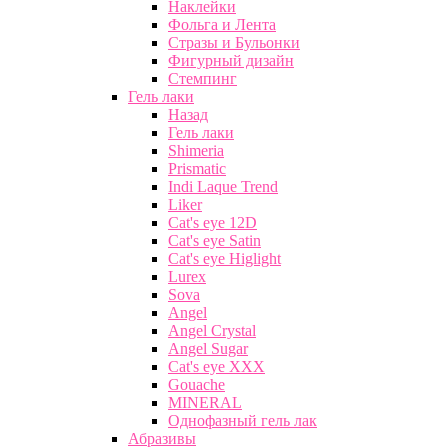
Наклейки
Фольга и Лента
Стразы и Бульонки
Фигурный дизайн
Стемпинг
Гель лаки
Назад
Гель лаки
Shimeria
Prismatic
Indi Laque Trend
Liker
Cat's eye 12D
Cat's eye Satin
Cat's eye Higlight
Lurex
Sova
Angel
Angel Crystal
Angel Sugar
Cat's eye XXX
Gouache
MINERAL
Однофазный гель лак
Абразивы