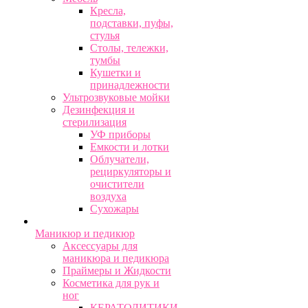
Кресла,
подставки, пуфы,
стулья
Столы, тележки,
тумбы
Кушетки и
принадлежности
Ультрозвуковые мойки
Дезинфекция и
стерилизация
УФ приборы
Емкости и лотки
Облучатели,
рециркуляторы и
очистители
воздуха
Сухожары
Маникюр и педикюр
Аксессуары для
маникюра и педикюра
Праймеры и Жидкости
Косметика для рук и
ног
КЕРАТОЛИТИКИ