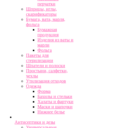
перчатки
Шприцы, иглы,
скарификаторы
Бумага, вата, марля,
фольга
Бумажная
продукция
Изделия из ваты и
марли
Фольга
Пакеты для
стерилизации
Шпатели и полоски
Простыни, салфетки,
чехлы
Утилизация отходов
Одежда
Форма
Бахилы и стельки
Халаты и фартуки
Маски и шапочки
Нижнее белье
Антисептики и дезы
Универсальные