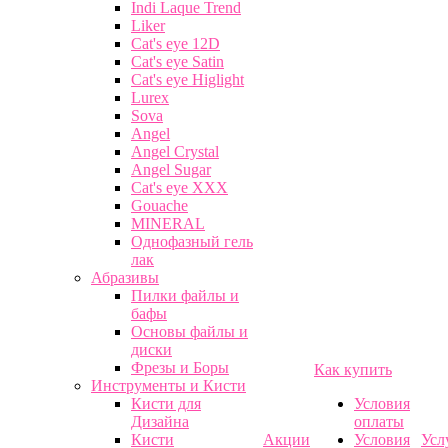
Indi Laque Trend
Liker
Cat's eye 12D
Cat's eye Satin
Cat's eye Higlight
Lurex
Sova
Angel
Angel Crystal
Angel Sugar
Cat's eye XXX
Gouache
MINERAL
Однофазный гель
лак
Абразивы
Пилки файлы и
бафы
Основы файлы и
диски
Фрезы и Боры
Как купить
Инструменты и Кисти
Кисти для
Условия
Дизайна
оплаты
Кисти
Акции
Условия
Усл