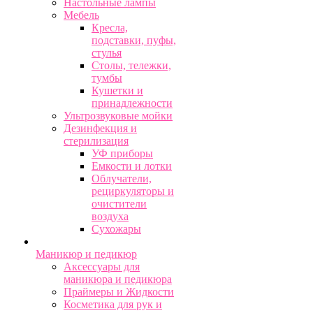
Настольные лампы
Мебель
Кресла,
подставки, пуфы,
стулья
Столы, тележки,
тумбы
Кушетки и
принадлежности
Ультрозвуковые мойки
Дезинфекция и
стерилизация
УФ приборы
Емкости и лотки
Облучатели,
рециркуляторы и
очистители
воздуха
Сухожары
Маникюр и педикюр
Аксессуары для
маникюра и педикюра
Праймеры и Жидкости
Косметика для рук и