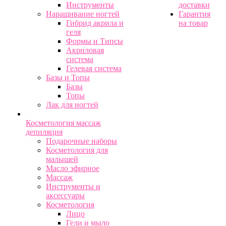
Инструменты
доставки
Наращивание ногтей
Гарантия
Гибрид акрила и
на товар
геля
Формы и Типсы
Акриловая
система
Гелевая система
Базы и Топы
Базы
Топы
Лак для ногтей
Косметология массаж
депиляция
Подарочные наборы
Косметология для
малышей
Масло эфирное
Массаж
Инструменты и
аксессуары
Косметология
Лицо
Гели и мыло