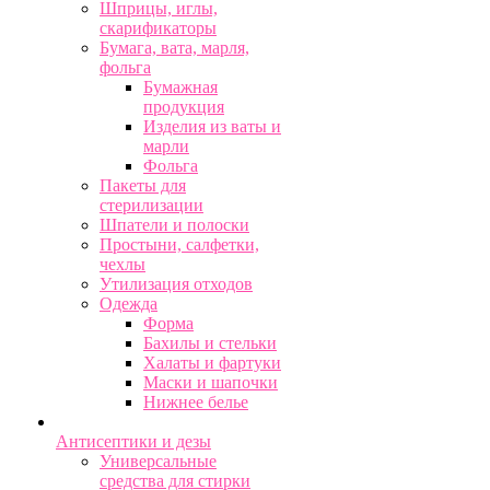
Шприцы, иглы,
скарификаторы
Бумага, вата, марля,
фольга
Бумажная
продукция
Изделия из ваты и
марли
Фольга
Пакеты для
стерилизации
Шпатели и полоски
Простыни, салфетки,
чехлы
Утилизация отходов
Одежда
Форма
Бахилы и стельки
Халаты и фартуки
Маски и шапочки
Нижнее белье
Антисептики и дезы
Универсальные
средства для стирки