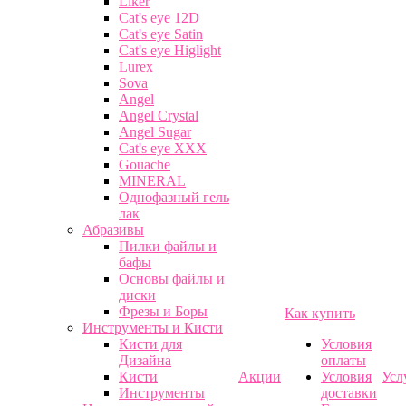
Liker
Cat's eye 12D
Cat's eye Satin
Cat's eye Higlight
Lurex
Sova
Angel
Angel Crystal
Angel Sugar
Cat's eye XXX
Gouache
MINERAL
Однофазный гель
лак
Абразивы
Пилки файлы и
бафы
Основы файлы и
диски
Фрезы и Боры
Как купить
Инструменты и Кисти
Кисти для
Условия
Дизайна
оплаты
Кисти
Акции
Условия
Усл
Инструменты
доставки