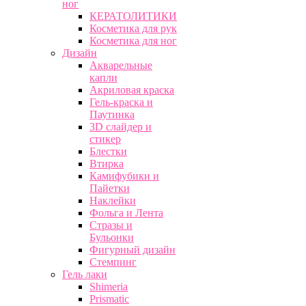
ног
КЕРАТОЛИТИКИ
Косметика для рук
Косметика для ног
Дизайн
Акварельные
капли
Акриловая краска
Гель-краска и
Паутинка
3D слайдер и
стикер
Блестки
Втирка
Камифубики и
Пайетки
Наклейки
Фольга и Лента
Стразы и
Бульонки
Фигурный дизайн
Стемпинг
Гель лаки
Shimeria
Prismatic