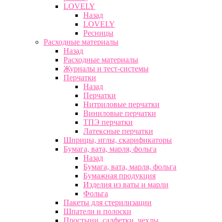
LOVELY
Назад
LOVELY
Ресницы
Расходные материалы
Назад
Расходные материалы
Журналы и тест-системы
Перчатки
Назад
Перчатки
Нитриловые перчатки
Виниловые перчатки
ТПЭ перчатки
Латексные перчатки
Шприцы, иглы, скарификаторы
Бумага, вата, марля, фольга
Назад
Бумага, вата, марля, фольга
Бумажная продукция
Изделия из ваты и марли
Фольга
Пакеты для стерилизации
Шпатели и полоски
Простыни, салфетки, чехлы