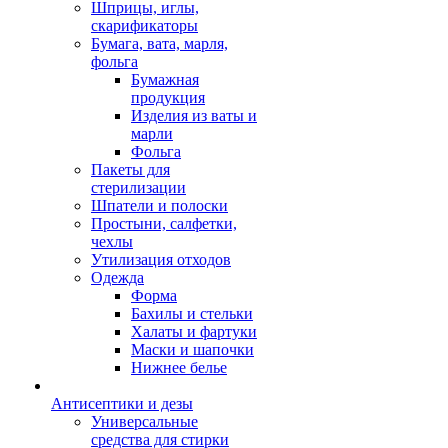
Шприцы, иглы,
скарификаторы
Бумага, вата, марля,
фольга
Бумажная
продукция
Изделия из ваты и
марли
Фольга
Пакеты для
стерилизации
Шпатели и полоски
Простыни, салфетки,
чехлы
Утилизация отходов
Одежда
Форма
Бахилы и стельки
Халаты и фартуки
Маски и шапочки
Нижнее белье
Антисептики и дезы
Универсальные
средства для стирки