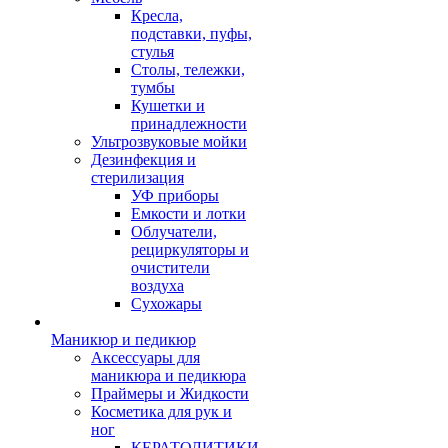
Кресла,
подставки, пуфы,
стулья
Столы, тележки,
тумбы
Кушетки и
принадлежности
Ультрозвуковые мойки
Дезинфекция и
стерилизация
УФ приборы
Емкости и лотки
Облучатели,
рециркуляторы и
очистители
воздуха
Сухожары
Маникюр и педикюр
Аксессуары для
маникюра и педикюра
Праймеры и Жидкости
Косметика для рук и
ног
КЕРАТОЛИТИКИ