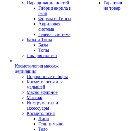
Наращивание ногтей
Гарантия
Гибрид акрила и
на товар
геля
Формы и Типсы
Акриловая
система
Гелевая система
Базы и Топы
Базы
Топы
Лак для ногтей
Косметология массаж
депиляция
Подарочные наборы
Косметология для
малышей
Масло эфирное
Массаж
Инструменты и
аксессуары
Косметология
Лицо
Гели и мыло
Тело