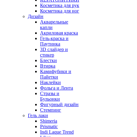
Косметика для рук
Косметика для ног
Дизайн
Акварельные
капли
Акриловая краска
Гель-краска и
Паутинка
3D слайдер и
стикер
Блестки
Втирка
Камифубики и
Пайетки
Наклейки
Фольга и Лента
Стразы и
Бульонки
Фигурный дизайн
Стемпинг
Гель лаки
Shimeria
Prismatic
Indi Laque Trend