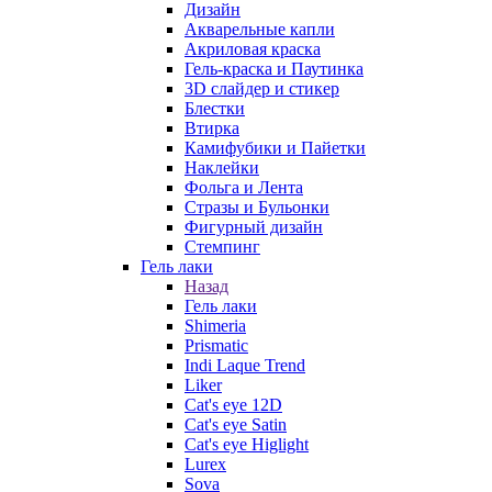
Дизайн
Акварельные капли
Акриловая краска
Гель-краска и Паутинка
3D слайдер и стикер
Блестки
Втирка
Камифубики и Пайетки
Наклейки
Фольга и Лента
Стразы и Бульонки
Фигурный дизайн
Стемпинг
Гель лаки
Назад
Гель лаки
Shimeria
Prismatic
Indi Laque Trend
Liker
Cat's eye 12D
Cat's eye Satin
Cat's eye Higlight
Lurex
Sova