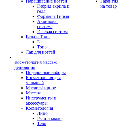
Наращивание ногтей
Гарантия
Гибрид акрила и
на товар
геля
Формы и Типсы
Акриловая
система
Гелевая система
Базы и Топы
Базы
Топы
Лак для ногтей
Косметология массаж
депиляция
Подарочные наборы
Косметология для
малышей
Масло эфирное
Массаж
Инструменты и
аксессуары
Косметология
Лицо
Гели и мыло
Тело