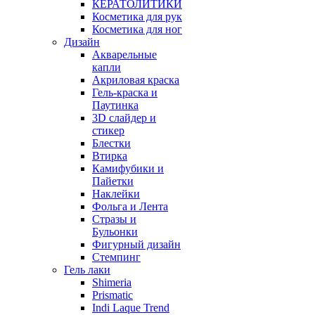
КЕРАТОЛИТИКИ
Косметика для рук
Косметика для ног
Дизайн
Акварельные
капли
Акриловая краска
Гель-краска и
Паутинка
3D слайдер и
стикер
Блестки
Втирка
Камифубики и
Пайетки
Наклейки
Фольга и Лента
Стразы и
Бульонки
Фигурный дизайн
Стемпинг
Гель лаки
Shimeria
Prismatic
Indi Laque Trend