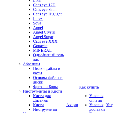
Liker
Cat's eye 12D
Cat's eye Satin
Cat's eye Higlight
Lurex
Sova
Angel
Angel Crystal
Angel Sugar
Cat's eye XXX
Gouache
MINERAL
Однофазный гель
лак
Абразивы
Пилки файлы и
бафы
Основы файлы и
диски
Фрезы и Боры
Как купить
Инструменты и Кисти
Кисти для
Условия
Дизайна
оплаты
Кисти
Акции
Условия
Усл
Инструменты
доставки