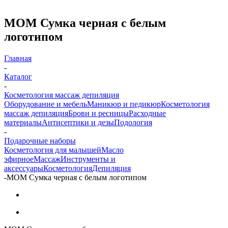
МОМ Сумка черная с белым
логотипом
Главная
-
Каталог
-
Косметология массаж депиляция
Оборудование и мебель
Маникюр и педикюр
Косметология
массаж депиляция
Брови и ресницы
Расходные
материалы
Антисептики и дезы
Подология
-
Подарочные наборы
Косметология для малышей
Масло
эфирное
Массаж
Инструменты и
аксессуары
Косметология
Депиляция
-
МОМ Сумка черная с белым логотипом