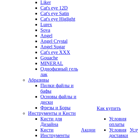
Liker
Cat's eye 12D
Cat's eye Satin
Cat's eye Higlight
Lurex
Sova
Angel
Angel Crystal
Angel Sugar
Cat's eye XXX
Gouache
MINERAL
Однофазный гель
лак
Абразивы
Пилки файлы и
бафы
Основы файлы и
диски
Фрезы и Боры
Как купить
Инструменты и Кисти
Кисти для
Условия
Дизайна
оплаты
Кисти
Акции
Условия
Усл
Инструменты
доставки