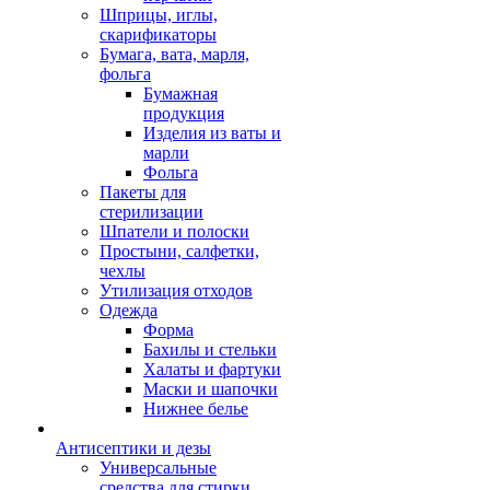
Шприцы, иглы,
скарификаторы
Бумага, вата, марля,
фольга
Бумажная
продукция
Изделия из ваты и
марли
Фольга
Пакеты для
стерилизации
Шпатели и полоски
Простыни, салфетки,
чехлы
Утилизация отходов
Одежда
Форма
Бахилы и стельки
Халаты и фартуки
Маски и шапочки
Нижнее белье
Антисептики и дезы
Универсальные
средства для стирки