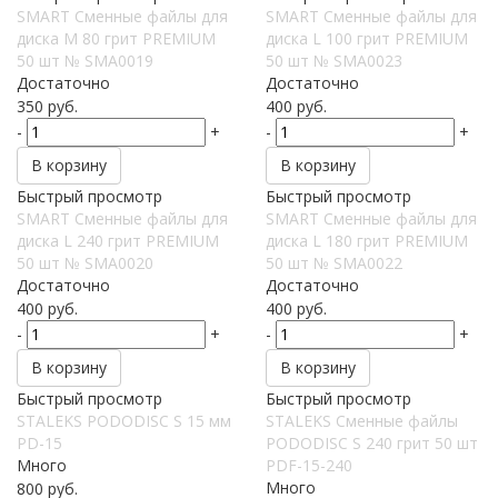
SMART Сменные файлы для
SMART Сменные файлы для
диска M 80 грит PREMIUM
диска L 100 грит PREMIUM
50 шт № SMA0019
50 шт № SMA0023
Достаточно
Достаточно
350
руб.
400
руб.
-
+
-
+
В корзину
В корзину
Быстрый просмотр
Быстрый просмотр
SMART Сменные файлы для
SMART Сменные файлы для
диска L 240 грит PREMIUM
диска L 180 грит PREMIUM
50 шт № SMA0020
50 шт № SMA0022
Достаточно
Достаточно
400
руб.
400
руб.
-
+
-
+
В корзину
В корзину
Быстрый просмотр
Быстрый просмотр
STALEKS PODODISC S 15 мм
STALEKS Сменные файлы
PD-15
PODODISC S 240 грит 50 шт
Много
PDF-15-240
Много
800
руб.