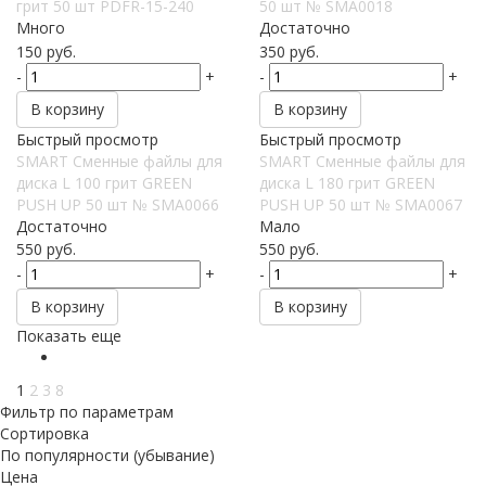
грит 50 шт PDFR-15-240
50 шт № SMA0018
Много
Достаточно
150
руб.
350
руб.
-
+
-
+
В корзину
В корзину
Быстрый просмотр
Быстрый просмотр
SMART Сменные файлы для
SMART Сменные файлы для
диска L 100 грит GREEN
диска L 180 грит GREEN
PUSH UP 50 шт № SMA0066
PUSH UP 50 шт № SMA0067
Достаточно
Мало
550
руб.
550
руб.
-
+
-
+
В корзину
В корзину
Показать еще
1
2
3
8
Фильтр по параметрам
Сортировка
По популярности (убывание)
Цена