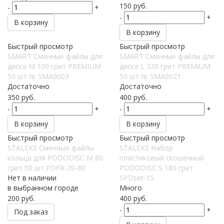
150
руб.
-
+
-
+
В корзину
В корзину
Быстрый просмотр
Быстрый просмотр
SMART Сменные файлы для
SMART Сменные файлы для
диска M 100 грит PREMIUM
диска L 320 грит PREMIUM
50 шт № SMA0003
50 шт № SMA0021
Достаточно
Достаточно
350
руб.
400
руб.
-
+
-
+
В корзину
В корзину
Быстрый просмотр
Быстрый просмотр
STALEKS Сменные файлы
STALEKS Набор
кольца для PODODISC M 80
пластиковый скошенный
грит 50 шт PDFR-20-80
PODODISC S 180 грит
Нет в наличии
SPDset-15
в выбранном городе
Много
200
руб.
400
руб.
-
+
Под заказ