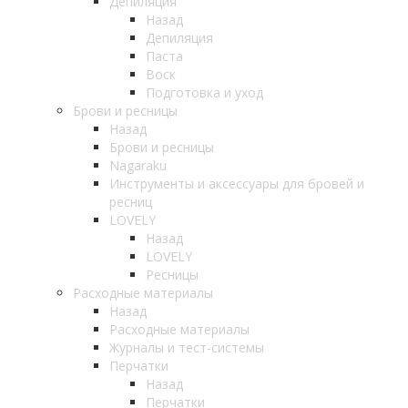
Депиляция
Назад
Депиляция
Паста
Воск
Подготовка и уход
Брови и ресницы
Назад
Брови и ресницы
Nagaraku
Инструменты и аксессуары для бровей и
ресниц
LOVELY
Назад
LOVELY
Ресницы
Расходные материалы
Назад
Расходные материалы
Журналы и тест-системы
Перчатки
Назад
Перчатки