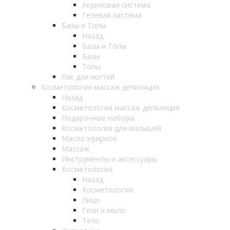
Акриловая система
Гелевая система
Базы и Топы
Назад
Базы и Топы
Базы
Топы
Лак для ногтей
Косметология массаж депиляция
Назад
Косметология массаж депиляция
Подарочные наборы
Косметология для малышей
Масло эфирное
Массаж
Инструменты и аксессуары
Косметология
Назад
Косметология
Лицо
Гели и мыло
Тело