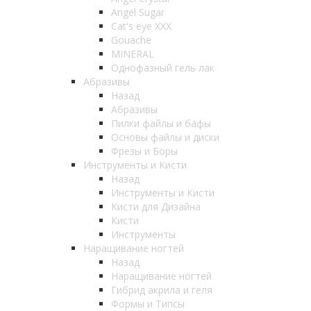
Angel Sugar
Cat's eye XXX
Gouache
MINERAL
Однофазный гель лак
Абразивы
Назад
Абразивы
Пилки файлы и бафы
Основы файлы и диски
Фрезы и Боры
Инструменты и Кисти
Назад
Инструменты и Кисти
Кисти для Дизайна
Кисти
Инструменты
Наращивание ногтей
Назад
Наращивание ногтей
Гибрид акрила и геля
Формы и Типсы