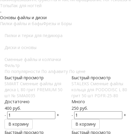
Топы
Лак для ногтей
-
Основы файлы и диски
Пилки файлы и бафы
Фрезы и Боры
Пилки и терки для педикюра
Диски и основы
Сменные файлы и колпачки
Фильтр
По популярности
По алфавиту
По цене
Быстрый просмотр
Быстрый просмотр
SMART Сменные файлы для
STALEKS Сменные файлы
диска L 80 грит PREMIUM 50
кольца для PODODISC L 80
шт № SMA0035
грит 50 шт PDFR-25-80
Достаточно
Много
400
руб.
250
руб.
-
+
-
+
В корзину
В корзину
Быстрый просмотр
Быстрый просмотр