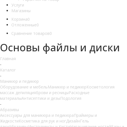
Услуги
Магазины
Корзина
0
Отложенные
0
Сравнение товаров
0
Основы файлы и диски
Главная
-
Каталог
-
Маникюр и педикюр
Оборудование и мебель
Маникюр и педикюр
Косметология
массаж депиляция
Брови и ресницы
Расходные
материалы
Антисептики и дезы
Подология
-
Абразивы
Аксессуары для маникюра и педикюра
Праймеры и
Жидкости
Косметика для рук и ног
Дизайн
Гель
лаки
Абразивы
Инструменты и Кисти
Наращивание ногтей
Базы и