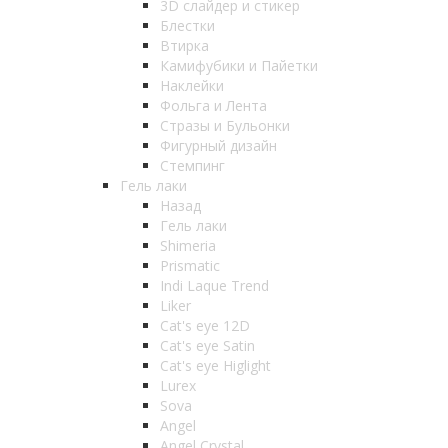
3D слайдер и стикер
Блестки
Втирка
Камифубики и Пайетки
Наклейки
Фольга и Лента
Стразы и Бульонки
Фигурный дизайн
Стемпинг
Гель лаки
Назад
Гель лаки
Shimeria
Prismatic
Indi Laque Trend
Liker
Cat's eye 12D
Cat's eye Satin
Cat's eye Higlight
Lurex
Sova
Angel
Angel Crystal