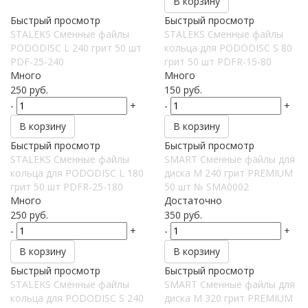
В корзину
Быстрый просмотр
Быстрый просмотр
STALEKS Сменные файлы
STALEKS Сменные файлы
PODODISC L 240 грит 50 шт
кольца для PODODISC S 80
PDF-25-240
грит 50 шт PDFR-15-80
Много
Много
250
руб.
150
руб.
-
+
-
+
В корзину
В корзину
Быстрый просмотр
Быстрый просмотр
STALEKS Сменные файлы
SMART Сменные файлы для
кольца для PODODISC L 180
диска M 240 грит PREMIUM
грит 50 шт PDFR-25-180
50 шт № SMA0002
Много
Достаточно
250
руб.
350
руб.
-
+
-
+
В корзину
В корзину
Быстрый просмотр
Быстрый просмотр
STALEKS Сменные файлы
SMART Сменные файлы для
кольца для PODODISC S 240
диска M 320 грит PREMIUM