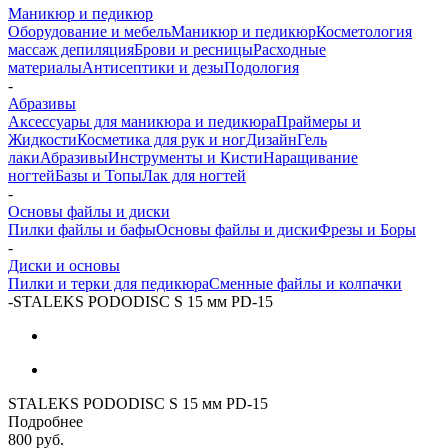
Маникюр и педикюр
Оборудование и мебель
Маникюр и педикюр
Косметология
массаж депиляция
Брови и ресницы
Расходные
материалы
Антисептики и дезы
Подология
-
Абразивы
Аксессуары для маникюра и педикюра
Праймеры и
Жидкости
Косметика для рук и ног
Дизайн
Гель
лаки
Абразивы
Инструменты и Кисти
Наращивание
ногтей
Базы и Топы
Лак для ногтей
-
Основы файлы и диски
Пилки файлы и бафы
Основы файлы и диски
Фрезы и Боры
-
Диски и основы
Пилки и терки для педикюра
Сменные файлы и колпачки
-
STALEKS PODODISC S 15 мм PD-15
STALEKS PODODISC S 15 мм PD-15
Подробнее
800
руб.