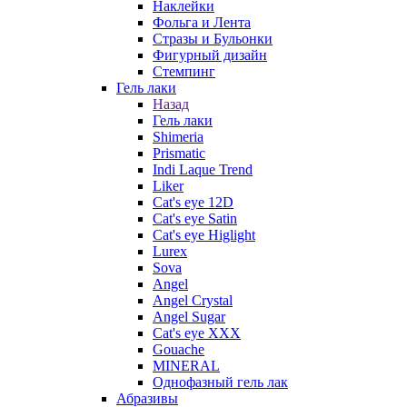
Наклейки
Фольга и Лента
Стразы и Бульонки
Фигурный дизайн
Стемпинг
Гель лаки
Назад
Гель лаки
Shimeria
Prismatic
Indi Laque Trend
Liker
Cat's eye 12D
Cat's eye Satin
Cat's eye Higlight
Lurex
Sova
Angel
Angel Crystal
Angel Sugar
Cat's eye XXX
Gouache
MINERAL
Однофазный гель лак
Абразивы