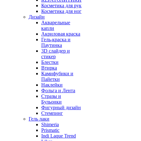
Косметика для рук
Косметика для ног
Дизайн
Акварельные
капли
Акриловая краска
Гель-краска и
Паутинка
3D слайдер и
стикер
Блестки
Втирка
Камифубики и
Пайетки
Наклейки
Фольга и Лента
Стразы и
Бульонки
Фигурный дизайн
Стемпинг
Гель лаки
Shimeria
Prismatic
Indi Laque Trend