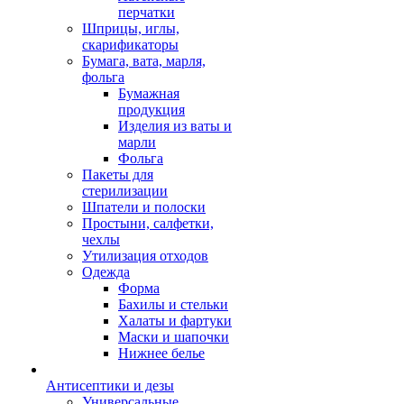
перчатки
Шприцы, иглы,
скарификаторы
Бумага, вата, марля,
фольга
Бумажная
продукция
Изделия из ваты и
марли
Фольга
Пакеты для
стерилизации
Шпатели и полоски
Простыни, салфетки,
чехлы
Утилизация отходов
Одежда
Форма
Бахилы и стельки
Халаты и фартуки
Маски и шапочки
Нижнее белье
Антисептики и дезы
Универсальные