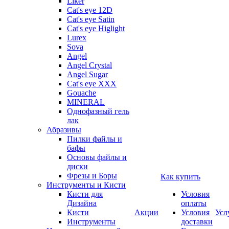
Liker
Cat's eye 12D
Cat's eye Satin
Cat's eye Higlight
Lurex
Sova
Angel
Angel Crystal
Angel Sugar
Cat's eye XXX
Gouache
MINERAL
Однофазный гель
лак
Абразивы
Пилки файлы и
бафы
Основы файлы и
диски
Фрезы и Боры
Как купить
Инструменты и Кисти
Кисти для
Условия
Дизайна
оплаты
Кисти
Акции
Условия
Усл
Инструменты
доставки