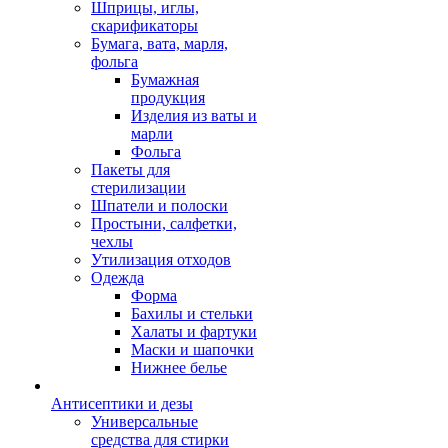
Шприцы, иглы,
скарификаторы
Бумага, вата, марля,
фольга
Бумажная
продукция
Изделия из ваты и
марли
Фольга
Пакеты для
стерилизации
Шпатели и полоски
Простыни, салфетки,
чехлы
Утилизация отходов
Одежда
Форма
Бахилы и стельки
Халаты и фартуки
Маски и шапочки
Нижнее белье
Антисептики и дезы
Универсальные
средства для стирки