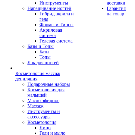
Инструменты
доставки
Наращивание ногтей
Гарантия
Гибрид акрила и
на товар
геля
Формы и Типсы
Акриловая
система
Гелевая система
Базы и Топы
Базы
Топы
Лак для ногтей
Косметология массаж
депиляция
Подарочные наборы
Косметология для
малышей
Масло эфирное
Массаж
Инструменты и
аксессуары
Косметология
Лицо
Гели и мыло