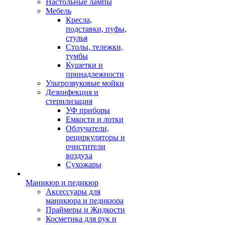
Настольные лампы
Мебель
Кресла,
подставки, пуфы,
стулья
Столы, тележки,
тумбы
Кушетки и
принадлежности
Ультрозвуковые мойки
Дезинфекция и
стерилизация
УФ приборы
Емкости и лотки
Облучатели,
рециркуляторы и
очистители
воздуха
Сухожары
Маникюр и педикюр
Аксессуары для
маникюра и педикюра
Праймеры и Жидкости
Косметика для рук и