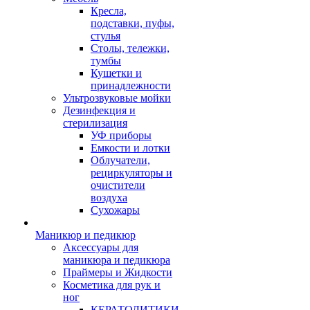
Кресла,
подставки, пуфы,
стулья
Столы, тележки,
тумбы
Кушетки и
принадлежности
Ультрозвуковые мойки
Дезинфекция и
стерилизация
УФ приборы
Емкости и лотки
Облучатели,
рециркуляторы и
очистители
воздуха
Сухожары
Маникюр и педикюр
Аксессуары для
маникюра и педикюра
Праймеры и Жидкости
Косметика для рук и
ног
КЕРАТОЛИТИКИ