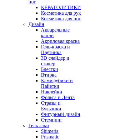
ног
КЕРАТОЛИТИКИ
Косметика для рук
Косметика для ног
Дизайн
Акварельные
капли
Акриловая краска
Гель-краска и
Паутинка
3D слайдер и
стикер
Блестки
Втирка
Камифубики и
Пайетки
Наклейки
Фольга и Лента
Стразы и
Бульонки
Фигурный дизайн
Стемпинг
Гель лаки
Shimeria
Prismatic