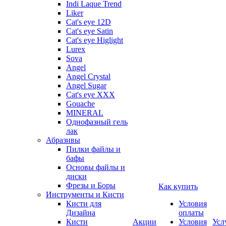
Indi Laque Trend
Liker
Cat's eye 12D
Cat's eye Satin
Cat's eye Higlight
Lurex
Sova
Angel
Angel Crystal
Angel Sugar
Cat's eye XXX
Gouache
MINERAL
Однофазный гель
лак
Абразивы
Пилки файлы и
бафы
Основы файлы и
диски
Фрезы и Боры
Как купить
Инструменты и Кисти
Кисти для
Условия
Дизайна
оплаты
Кисти
Акции
Условия
Усл