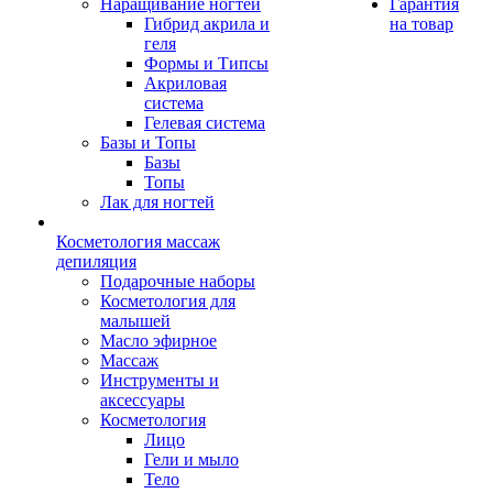
Наращивание ногтей
Гарантия
Гибрид акрила и
на товар
геля
Формы и Типсы
Акриловая
система
Гелевая система
Базы и Топы
Базы
Топы
Лак для ногтей
Косметология массаж
депиляция
Подарочные наборы
Косметология для
малышей
Масло эфирное
Массаж
Инструменты и
аксессуары
Косметология
Лицо
Гели и мыло
Тело