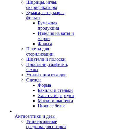
Шприцы, иглы,
скарификаторы
Бумага, вата, марля,
фольга
Бумажная
продукция
Изделия из ваты и
марли
Фольга
Пакеты для
стерилизации
Шпатели и полоски
Простыни, салфетки,
чехлы
Утилизация отходов
Одежда
Форма
Бахилы и стельки
Халаты и фартуки
Маски и шапочки
Нижнее белье
Антисептики и дезы
Универсальные
средства для стирки