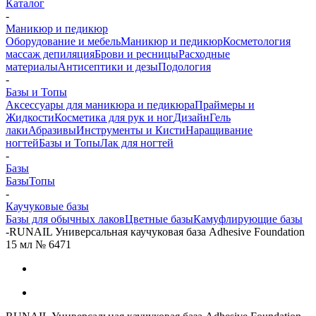
Каталог
-
Маникюр и педикюр
Оборудование и мебель
Маникюр и педикюр
Косметология
массаж депиляция
Брови и ресницы
Расходные
материалы
Антисептики и дезы
Подология
-
Базы и Топы
Аксессуары для маникюра и педикюра
Праймеры и
Жидкости
Косметика для рук и ног
Дизайн
Гель
лаки
Абразивы
Инструменты и Кисти
Наращивание
ногтей
Базы и Топы
Лак для ногтей
-
Базы
Базы
Топы
-
Каучуковые базы
Базы для обычных лаков
Цветные базы
Камуфлирующие базы
-
RUNAIL Универсальная каучуковая база Adhesive Foundation
15 мл № 6471