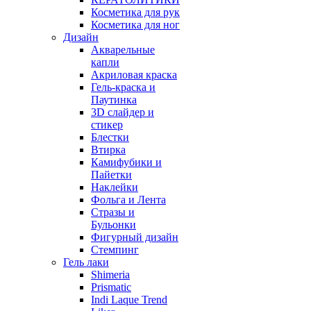
Косметика для рук
Косметика для ног
Дизайн
Акварельные
капли
Акриловая краска
Гель-краска и
Паутинка
3D слайдер и
стикер
Блестки
Втирка
Камифубики и
Пайетки
Наклейки
Фольга и Лента
Стразы и
Бульонки
Фигурный дизайн
Стемпинг
Гель лаки
Shimeria
Prismatic
Indi Laque Trend