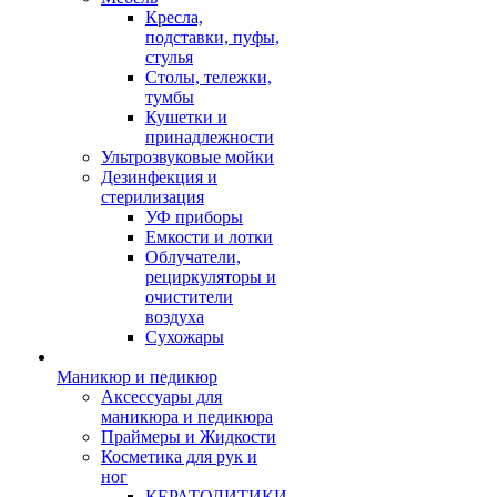
Кресла,
подставки, пуфы,
стулья
Столы, тележки,
тумбы
Кушетки и
принадлежности
Ультрозвуковые мойки
Дезинфекция и
стерилизация
УФ приборы
Емкости и лотки
Облучатели,
рециркуляторы и
очистители
воздуха
Сухожары
Маникюр и педикюр
Аксессуары для
маникюра и педикюра
Праймеры и Жидкости
Косметика для рук и
ног
КЕРАТОЛИТИКИ