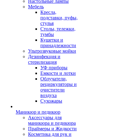
Настольные лампы
Мебель
Кресла,
подставки, пуфы,
стулья
Столы, тележки,
тумбы
Кушетки и
принадлежности
Ультрозвуковые мойки
Дезинфекция и
стерилизация
УФ приборы
Емкости и лотки
Облучатели,
рециркуляторы и
очистители
воздуха
Сухожары
Маникюр и педикюр
Аксессуары для
маникюра и педикюра
Праймеры и Жидкости
Косметика для рук и