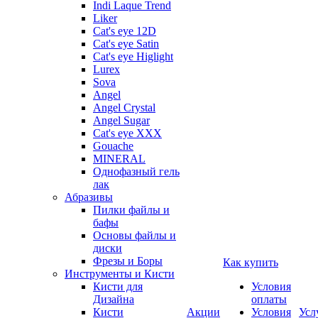
Indi Laque Trend
Liker
Cat's eye 12D
Cat's eye Satin
Cat's eye Higlight
Lurex
Sova
Angel
Angel Crystal
Angel Sugar
Cat's eye XXX
Gouache
MINERAL
Однофазный гель
лак
Абразивы
Пилки файлы и
бафы
Основы файлы и
диски
Фрезы и Боры
Как купить
Инструменты и Кисти
Кисти для
Условия
Дизайна
оплаты
Кисти
Акции
Условия
Усл