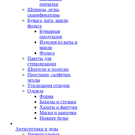
перчатки
Шприцы, иглы,
скарификаторы
Бумага, вата, марля,
фольга
Бумажная
продукция
Изделия из ваты и
марли
Фольга
Пакеты для
стерилизации
Шпатели и полоски
Простыни, салфетки,
чехлы
Утилизация отходов
Одежда
Форма
Бахилы и стельки
Халаты и фартуки
Маски и шапочки
Нижнее белье
Антисептики и дезы
Универсальные