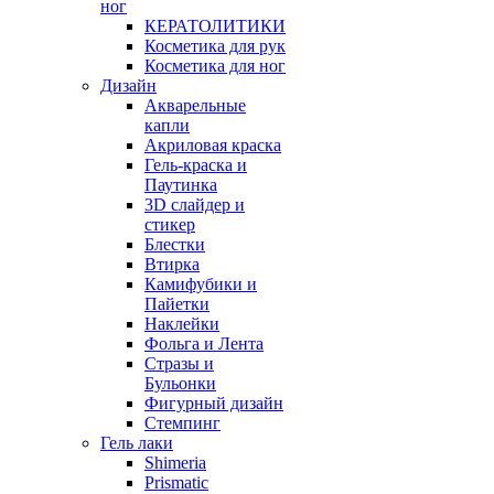
ног
КЕРАТОЛИТИКИ
Косметика для рук
Косметика для ног
Дизайн
Акварельные
капли
Акриловая краска
Гель-краска и
Паутинка
3D слайдер и
стикер
Блестки
Втирка
Камифубики и
Пайетки
Наклейки
Фольга и Лента
Стразы и
Бульонки
Фигурный дизайн
Стемпинг
Гель лаки
Shimeria
Prismatic