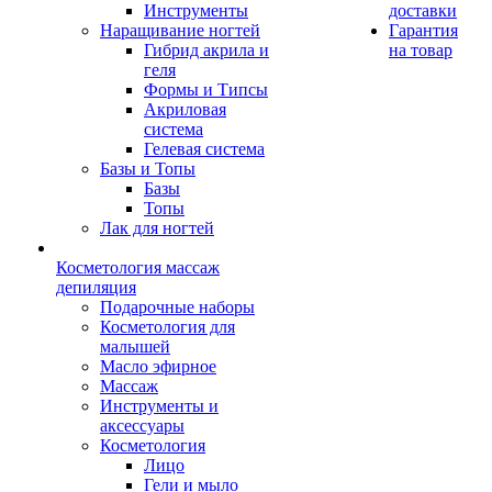
Инструменты
доставки
Наращивание ногтей
Гарантия
Гибрид акрила и
на товар
геля
Формы и Типсы
Акриловая
система
Гелевая система
Базы и Топы
Базы
Топы
Лак для ногтей
Косметология массаж
депиляция
Подарочные наборы
Косметология для
малышей
Масло эфирное
Массаж
Инструменты и
аксессуары
Косметология
Лицо
Гели и мыло