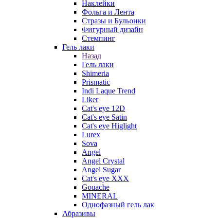
Наклейки
Фольга и Лента
Стразы и Бульонки
Фигурный дизайн
Стемпинг
Гель лаки
Назад
Гель лаки
Shimeria
Prismatic
Indi Laque Trend
Liker
Cat's eye 12D
Cat's eye Satin
Cat's eye Higlight
Lurex
Sova
Angel
Angel Crystal
Angel Sugar
Cat's eye XXX
Gouache
MINERAL
Однофазный гель лак
Абразивы