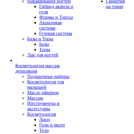
Наращивание ногтей
Гарантия
Гибрид акрила и
на товар
геля
Формы и Типсы
Акриловая
система
Гелевая система
Базы и Топы
Базы
Топы
Лак для ногтей
Косметология массаж
депиляция
Подарочные наборы
Косметология для
малышей
Масло эфирное
Массаж
Инструменты и
аксессуары
Косметология
Лицо
Гели и мыло
Тело