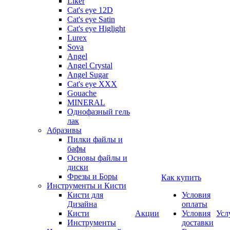
Liker
Cat's eye 12D
Cat's eye Satin
Cat's eye Higlight
Lurex
Sova
Angel
Angel Crystal
Angel Sugar
Cat's eye XXX
Gouache
MINERAL
Однофазный гель
лак
Абразивы
Пилки файлы и
бафы
Основы файлы и
диски
Фрезы и Боры
Как купить
Инструменты и Кисти
Кисти для
Условия
Дизайна
оплаты
Кисти
Акции
Условия
Усл
Инструменты
доставки