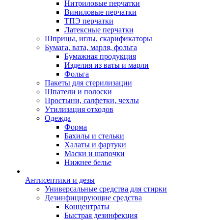
Нитриловые перчатки
Виниловые перчатки
ТПЭ перчатки
Латексные перчатки
Шприцы, иглы, скарификаторы
Бумага, вата, марля, фольга
Бумажная продукция
Изделия из ваты и марли
Фольга
Пакеты для стерилизации
Шпатели и полоски
Простыни, салфетки, чехлы
Утилизация отходов
Одежда
Форма
Бахилы и стельки
Халаты и фартуки
Маски и шапочки
Нижнее белье
Антисептики и дезы
Универсальные средства для стирки
Дезинфицирующие средства
Концентраты
Быстрая дезинфекция