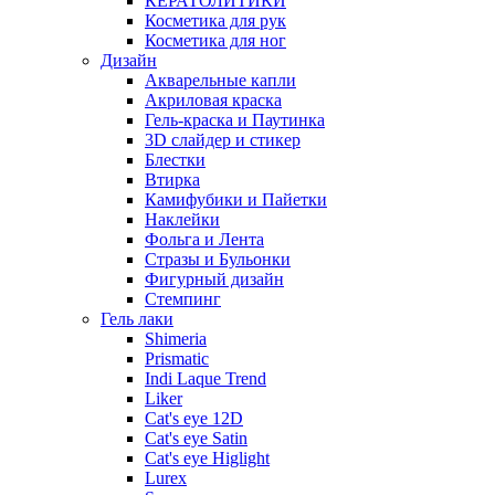
КЕРАТОЛИТИКИ
Косметика для рук
Косметика для ног
Дизайн
Акварельные капли
Акриловая краска
Гель-краска и Паутинка
3D слайдер и стикер
Блестки
Втирка
Камифубики и Пайетки
Наклейки
Фольга и Лента
Стразы и Бульонки
Фигурный дизайн
Стемпинг
Гель лаки
Shimeria
Prismatic
Indi Laque Trend
Liker
Cat's eye 12D
Cat's eye Satin
Cat's eye Higlight
Lurex