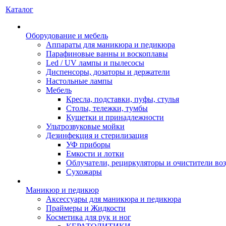
Каталог
Оборудование и мебель
Аппараты для маникюра и педикюра
Парафиновые ванны и воскоплавы
Led / UV лампы и пылесосы
Диспенсоры, дозаторы и держатели
Настольные лампы
Мебель
Кресла, подставки, пуфы, стулья
Столы, тележки, тумбы
Кушетки и принадлежности
Ультрозвуковые мойки
Дезинфекция и стерилизация
УФ приборы
Емкости и лотки
Облучатели, рециркуляторы и очистители во
Сухожары
Маникюр и педикюр
Аксессуары для маникюра и педикюра
Праймеры и Жидкости
Косметика для рук и ног