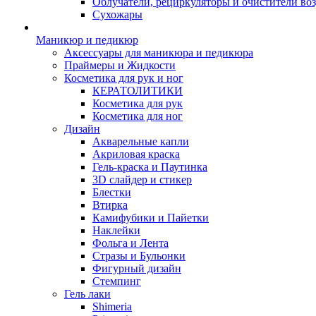
Облучатели, рециркуляторы и очистители во
Сухожары
Маникюр и педикюр
Аксессуары для маникюра и педикюра
Праймеры и Жидкости
Косметика для рук и ног
КЕРАТОЛИТИКИ
Косметика для рук
Косметика для ног
Дизайн
Акварельные капли
Акриловая краска
Гель-краска и Паутинка
3D слайдер и стикер
Блестки
Втирка
Камифубики и Пайетки
Наклейки
Фольга и Лента
Стразы и Бульонки
Фигурный дизайн
Стемпинг
Гель лаки
Shimeria