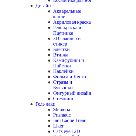
Косметика для ног
Дизайн
Акварельные
капли
Акриловая краска
Гель-краска и
Паутинка
3D слайдер и
стикер
Блестки
Втирка
Камифубики и
Пайетки
Наклейки
Фольга и Лента
Стразы и
Бульонки
Фигурный дизайн
Стемпинг
Гель лаки
Shimeria
Prismatic
Indi Laque Trend
Liker
Cat's eye 12D