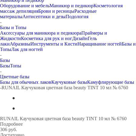
Маникюр и педикюр
Оборудование и мебель
Маникюр и педикюр
Косметология
массаж депиляция
Брови и ресницы
Расходные
материалы
Антисептики и дезы
Подология
-
Базы и Топы
Аксессуары для маникюра и педикюра
Праймеры и
Жидкости
Косметика для рук и ног
Дизайн
Гель
лаки
Абразивы
Инструменты и Кисти
Наращивание ногтей
Базы и
Топы
Лак для ногтей
-
Базы
Базы
Топы
-
Цветные базы
Базы для обычных лаков
Каучуковые базы
Камуфлирующие базы
-
RUNAIL Каучуковая цветная база beauty TINT 10 мл № 6760
RUNAIL Каучуковая цветная база beauty TINT 10 мл № 6760
Подробнее
306
руб.
Достаточно