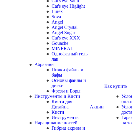
Cat's eye Satin
Cat's eye Higlight
Lurex
Sova
Angel
Angel Crystal
Angel Sugar
Cat's eye XXX
Gouache
MINERAL
Однофазный гель
лак
Абразивы
Пилки файлы и
бафы
Основы файлы и
диски
Как купить
Фрезы и Боры
Инструменты и Кисти
Усло
Кисти для
опла
Дизайна
Акции
Усло
Кисти
дост
Инструменты
Гара
Наращивание ногтей
на т
Гибрид акрила и