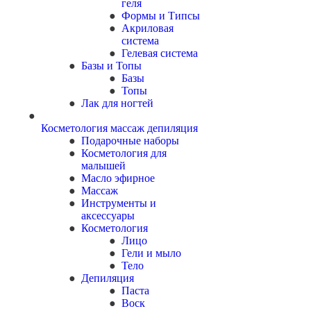
геля
Формы и Типсы
Акриловая
система
Гелевая система
Базы и Топы
Базы
Топы
Лак для ногтей
Косметология массаж депиляция
Подарочные наборы
Косметология для
малышей
Масло эфирное
Массаж
Инструменты и
аксессуары
Косметология
Лицо
Гели и мыло
Тело
Депиляция
Паста
Воск