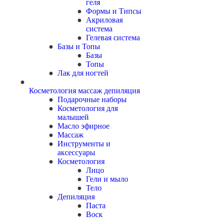
геля
Формы и Типсы
Акриловая
система
Гелевая система
Базы и Топы
Базы
Топы
Лак для ногтей
Косметология массаж депиляция
Подарочные наборы
Косметология для
малышей
Масло эфирное
Массаж
Инструменты и
аксессуары
Косметология
Лицо
Гели и мыло
Тело
Депиляция
Паста
Воск