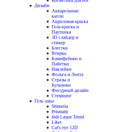
Косметика для ног
Дизайн
Акварельные
капли
Акриловая краска
Гель-краска и
Паутинка
3D слайдер и
стикер
Блестки
Втирка
Камифубики и
Пайетки
Наклейки
Фольга и Лента
Стразы и
Бульонки
Фигурный дизайн
Стемпинг
Гель лаки
Shimeria
Prismatic
Indi Laque Trend
Liker
Cat's eye 12D