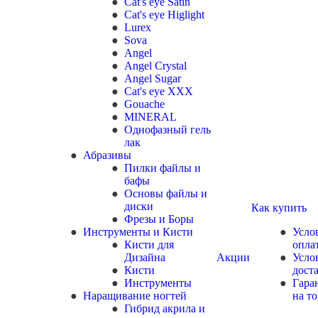
Cat's eye Satin
Cat's eye Higlight
Lurex
Sova
Angel
Angel Crystal
Angel Sugar
Cat's eye XXX
Gouache
MINERAL
Однофазный гель
лак
Абразивы
Пилки файлы и
бафы
Основы файлы и
диски
Как купить
Фрезы и Боры
Инструменты и Кисти
Усло
Кисти для
опла
Дизайна
Акции
Усло
Кисти
дост
Инструменты
Гара
Наращивание ногтей
на т
Гибрид акрила и