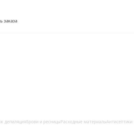
ь заказа
ж депиляция
Брови и ресницы
Расходные материалы
Антисептики 