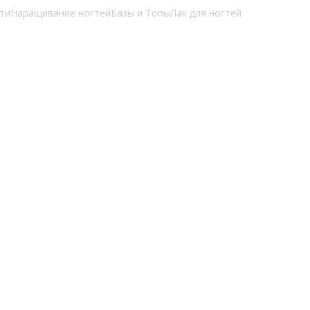
ти
Наращивание ногтей
Базы и Топы
Лак для ногтей