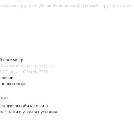
етика для рук и ног
Дизайн
Гель лаки
Абразивы
Инструменты и Кис
й просмотр
 Каучуковая цветная база
TINT potal 10 мл № 7288
аличии
анном городе
.
аказ
енеджеры обязательно
я с вами и уточнят условия