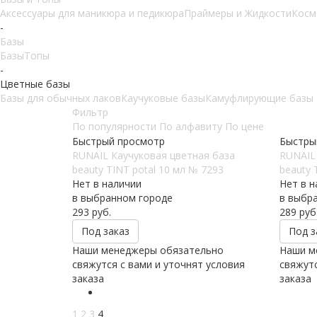
Аксессуары для маникюра и педикюра
Праймеры и Жидкости
Косм
-
Базы
Базы
Топы
-
Цветные базы
Базы для обычных лаков
Каучуковые базы
Камуфлирующие базы
Фильтр
По популярности
По алфавиту
По цене
Быстрый просмотр
Быстры
RUNAIL Каучуковая цветная база
RUNAIL
beauty TINT potal 10 мл № 7293
beauty 
Нет в наличии
Нет в н
в выбранном городе
в выбр
293
руб.
289
руб
Под заказ
Под з
Наши менеджеры обязательно
Наши м
свяжутся с вами и уточнят условия
свяжутс
заказа
заказа
1
2
3
4