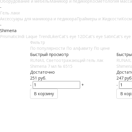
Оборудование и мебель
Маникюр и педикюр
Косметология масса
-
Гель лаки
Аксессуары для маникюра и педикюра
Праймеры и Жидкости
Косм
-
Shimeria
Prismatic
Indi Laque Trend
Liker
Cat's eye 12D
Cat's eye Satin
Cat's eye 
Фильтр
По популярности
По алфавиту
По цене
Быстрый просмотр
Быстры
RUNAIL Светоотражающий гель лак
RUNAIL
Shimeria 7 мл № 6515
Shimeri
Достаточно
Достат
251
руб.
247
руб
-
+
-
В корзину
В кор