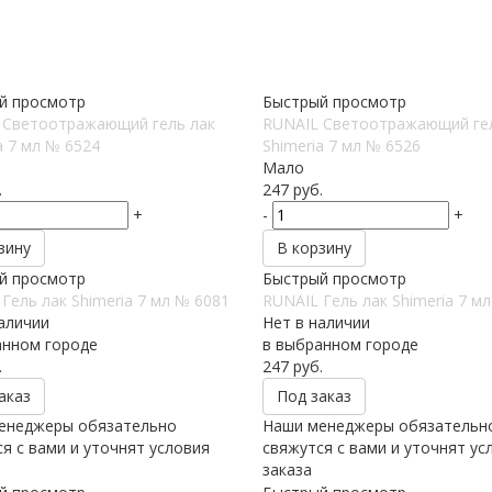
й просмотр
Быстрый просмотр
 Светоотражающий гель лак
RUNAIL Светоотражающий гел
a 7 мл № 6524
Shimeria 7 мл № 6526
Мало
.
247
руб.
+
-
+
зину
В корзину
й просмотр
Быстрый просмотр
Гель лак Shimeria 7 мл № 6081
RUNAIL Гель лак Shimeria 7 м
аличии
Нет в наличии
анном городе
в выбранном городе
.
247
руб.
аказ
Под заказ
енеджеры обязательно
Наши менеджеры обязательн
я с вами и уточнят условия
свяжутся с вами и уточнят ус
заказа