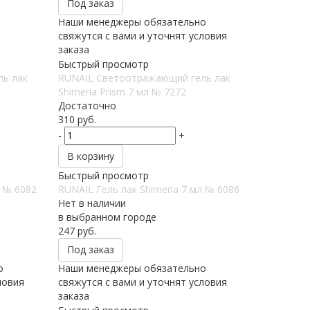
Под заказ
Наши менеджеры обязательно
свяжутся с вами и уточнят условия
заказа
Быстрый просмотр
ь лак
RUNAIL Светоотражающий гель лак
Shimeria Prism 7 мл № 7272
Достаточно
310
руб.
-
+
В корзину
Быстрый просмотр
л № 6082
RUNAIL Гель лак Shimeria 7 мл № 6086
Нет в наличии
в выбранном городе
247
руб.
Под заказ
о
Наши менеджеры обязательно
ловия
свяжутся с вами и уточнят условия
заказа