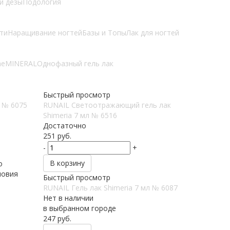
и дезы
Подология
ти
Наращивание ногтей
Базы и Топы
Лак для ногтей
he
MINERAL
Однофазный гель лак
Быстрый просмотр
л № 6075
RUNAIL Светоотражающий гель лак
Shimeria 7 мл № 6516
Достаточно
251
руб.
-
+
В корзину
о
ловия
Быстрый просмотр
RUNAIL Гель лак Shimeria 7 мл № 6087
Нет в наличии
в выбранном городе
247
руб.