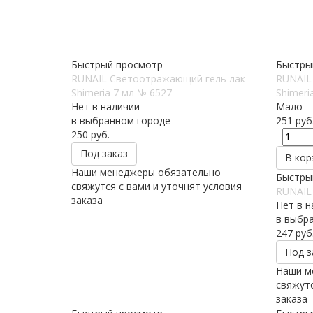
Быстрый просмотр
Быстры
RUNAIL Светоотражающий гель лак
RUNAIL
Shimeria 7 мл № 6527
Shimeri
Нет в наличии
Мало
в выбранном городе
251
руб
250
руб.
-
Под заказ
В кор
Наши менеджеры обязательно
Быстры
свяжутся с вами и уточнят условия
RUNAIL 
заказа
Нет в н
в выбр
247
руб
Под з
Наши м
свяжутс
заказа