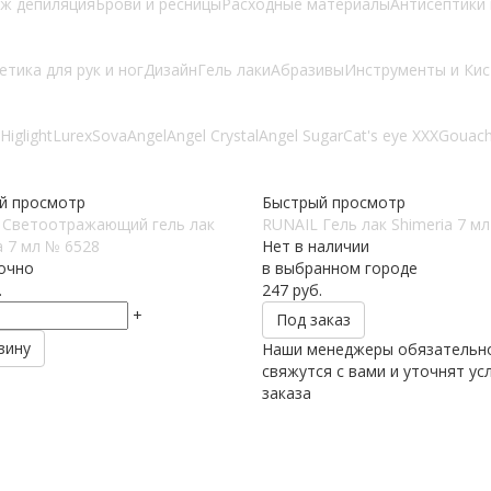
ж депиляция
Брови и ресницы
Расходные материалы
Антисептики 
етика для рук и ног
Дизайн
Гель лаки
Абразивы
Инструменты и Кис
Higlight
Lurex
Sova
Angel
Angel Crystal
Angel Sugar
Cat's eye XXX
Gouac
й просмотр
Быстрый просмотр
 Светоотражающий гель лак
RUNAIL Гель лак Shimeria 7 м
a 7 мл № 6528
Нет в наличии
очно
в выбранном городе
.
247
руб.
+
Под заказ
зину
Наши менеджеры обязательн
свяжутся с вами и уточнят ус
заказа