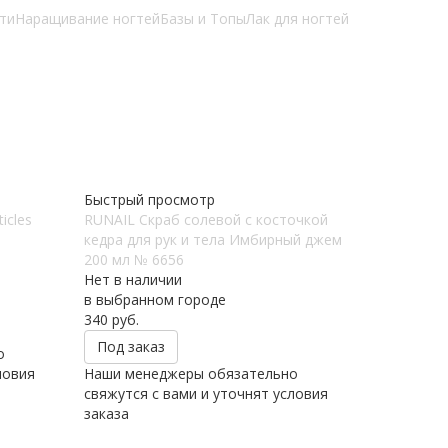
ти
Наращивание ногтей
Базы и Топы
Лак для ногтей
Быстрый просмотр
icles
RUNAIL Скраб солевой с косточкой
кедра для рук и тела Имбирный джем
200 мл № 6656
Нет в наличии
в выбранном городе
340
руб.
Под заказ
о
ловия
Наши менеджеры обязательно
свяжутся с вами и уточнят условия
заказа