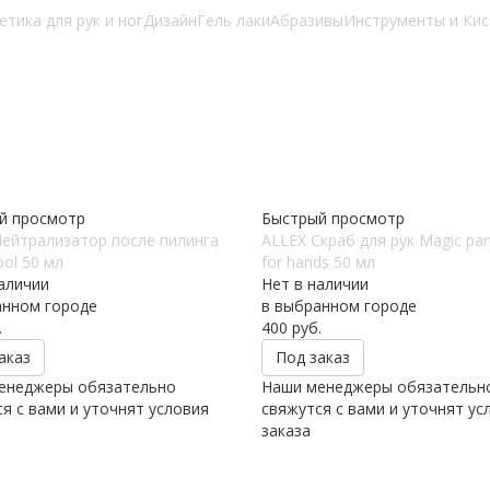
етика для рук и ног
Дизайн
Гель лаки
Абразивы
Инструменты и Кис
й просмотр
Быстрый просмотр
Нейтрализатор после пилинга
ALLEX Скраб для рук Magic part
ool 50 мл
for hands 50 мл
аличии
Нет в наличии
анном городе
в выбранном городе
.
400
руб.
аказ
Под заказ
енеджеры обязательно
Наши менеджеры обязательн
я с вами и уточнят условия
свяжутся с вами и уточнят ус
заказа