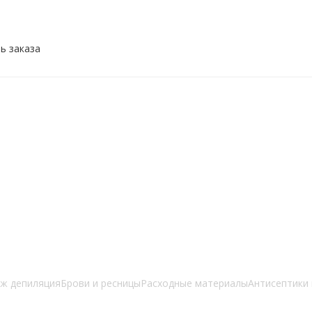
ь заказа
ж депиляция
Брови и ресницы
Расходные материалы
Антисептики 