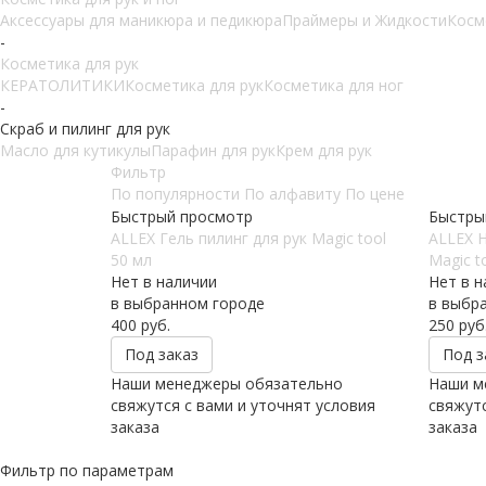
Аксессуары для маникюра и педикюра
Праймеры и Жидкости
Косм
-
Косметика для рук
КЕРАТОЛИТИКИ
Косметика для рук
Косметика для ног
-
Скраб и пилинг для рук
Масло для кутикулы
Парафин для рук
Крем для рук
Фильтр
По популярности
По алфавиту
По цене
Быстрый просмотр
Быстры
ALLEX Гель пилинг для рук Magic tool
ALLEX 
50 мл
Magic t
Нет в наличии
Нет в н
в выбранном городе
в выбр
400
руб.
250
руб
Под заказ
Под з
Наши менеджеры обязательно
Наши м
свяжутся с вами и уточнят условия
свяжутс
заказа
заказа
Фильтр по параметрам