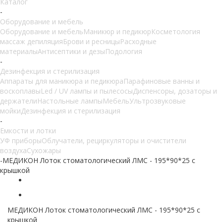
Каталог
-
Оборудование и мебель
Оборудование и мебель
Маникюр и педикюр
Косметология
массаж депиляция
Брови и ресницы
Расходные
материалы
Антисептики и дезы
Подология
-
Дезинфекция и стерилизация
Аппараты для маникюра и педикюра
Парафиновые ванны и
воскоплавы
Led / UV лампы и пылесосы
Диспенсоры, дозаторы и
держатели
Настольные лампы
Мебель
Ультрозвуковые
мойки
Дезинфекция и стерилизация
-
Емкости и лотки
УФ приборы
Облучатели, рециркуляторы и очистители
воздуха
Сухожары
-
МЕДИКОН Лоток стоматологический ЛМС - 195*90*25 с
крышкой
МЕДИКОН Лоток стоматологический ЛМС - 195*90*25 с
крышкой