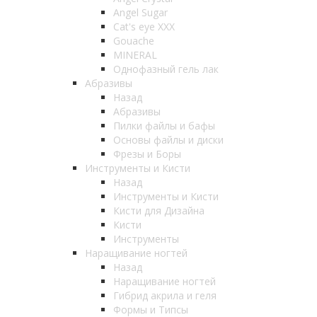
Angel Sugar
Cat's eye XXX
Gouache
MINERAL
Однофазный гель лак
Абразивы
Назад
Абразивы
Пилки файлы и бафы
Основы файлы и диски
Фрезы и Боры
Инструменты и Кисти
Назад
Инструменты и Кисти
Кисти для Дизайна
Кисти
Инструменты
Наращивание ногтей
Назад
Наращивание ногтей
Гибрид акрила и геля
Формы и Типсы