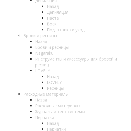
Депиляция
Назад
Депиляция
Паста
Воск
Подготовка и уход
Брови и ресницы
Назад
Брови и ресницы
Nagaraku
Инструменты и аксессуары для бровей и
ресниц
LOVELY
Назад
LOVELY
Ресницы
Расходные материалы
Назад
Расходные материалы
Журналы и тест-системы
Перчатки
Назад
Перчатки