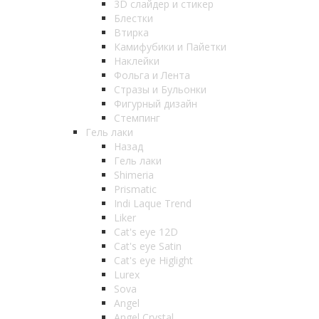
3D слайдер и стикер
Блестки
Втирка
Камифубики и Пайетки
Наклейки
Фольга и Лента
Стразы и Бульонки
Фигурный дизайн
Стемпинг
Гель лаки
Назад
Гель лаки
Shimeria
Prismatic
Indi Laque Trend
Liker
Cat's eye 12D
Cat's eye Satin
Cat's eye Higlight
Lurex
Sova
Angel
Angel Crystal