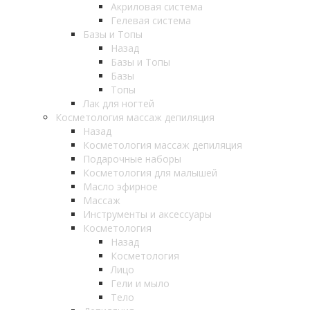
Акриловая система
Гелевая система
Базы и Топы
Назад
Базы и Топы
Базы
Топы
Лак для ногтей
Косметология массаж депиляция
Назад
Косметология массаж депиляция
Подарочные наборы
Косметология для малышей
Масло эфирное
Массаж
Инструменты и аксессуары
Косметология
Назад
Косметология
Лицо
Гели и мыло
Тело