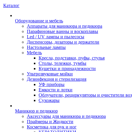
Каталог
Оборудование и мебель
Аппараты для маникюра и педикюра
Парафиновые ванны и воскоплавы
Led / UV лампы и пылесосы
Диспенсоры, дозаторы и держатели
Настольные лампы
Мебель
Кресла, подставки, пуфы, стулья
Столы, тележки, тумбы
Кушетки и принадлежности
Ультрозвуковые мойки
Дезинфекция и стерилизация
УФ приборы
Емкости и лотки
Облучатели, рециркуляторы и очистители во
Сухожары
Маникюр и педикюр
Аксессуары для маникюра и педикюра
Праймеры и Жидкости
Косметика для рук и ног