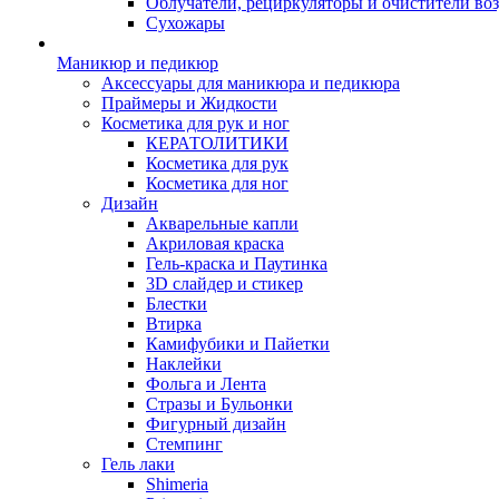
Облучатели, рециркуляторы и очистители во
Сухожары
Маникюр и педикюр
Аксессуары для маникюра и педикюра
Праймеры и Жидкости
Косметика для рук и ног
КЕРАТОЛИТИКИ
Косметика для рук
Косметика для ног
Дизайн
Акварельные капли
Акриловая краска
Гель-краска и Паутинка
3D слайдер и стикер
Блестки
Втирка
Камифубики и Пайетки
Наклейки
Фольга и Лента
Стразы и Бульонки
Фигурный дизайн
Стемпинг
Гель лаки
Shimeria