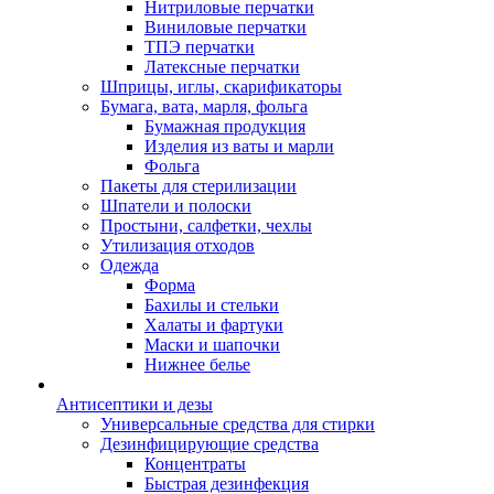
Нитриловые перчатки
Виниловые перчатки
ТПЭ перчатки
Латексные перчатки
Шприцы, иглы, скарификаторы
Бумага, вата, марля, фольга
Бумажная продукция
Изделия из ваты и марли
Фольга
Пакеты для стерилизации
Шпатели и полоски
Простыни, салфетки, чехлы
Утилизация отходов
Одежда
Форма
Бахилы и стельки
Халаты и фартуки
Маски и шапочки
Нижнее белье
Антисептики и дезы
Универсальные средства для стирки
Дезинфицирующие средства
Концентраты
Быстрая дезинфекция