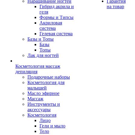
Наращивание ногтей
Гарантия
Гибрид акрила и
на товар
геля
Формы и Типсы
Акриловая
система
Гелевая система
Базы и Топы
Базы
Топы
Лак для ногтей
Косметология массаж
депиляция
Подарочные наборы
Косметология для
малышей
Масло эфирное
Массаж
Инструменты и
аксессуары
Косметология
Лицо
Гели и мыло
Тело