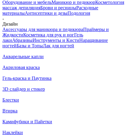
Оборудование и мебель
Маникюр и педикюр
Косметология
массаж депиляция
Брови и ресницы
Расходные
материалы
Антисептики и дезы
Подология
-
Дизайн
Аксессуары для маникюра и педикюра
Праймеры и
Жидкости
Косметика для рук и ног
Гель
лаки
Абразивы
Инструменты и Кисти
Наращивание
ногтей
Базы и Топы
Лак для ногтей
Акварельные капли
Акриловая краска
Гель-краска и Паутинка
3D слайдер и стикер
Блестки
Втирка
Камифубики и Пайетки
Наклейки