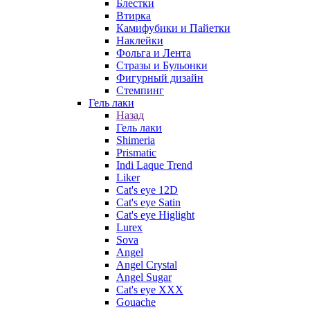
Блестки
Втирка
Камифубики и Пайетки
Наклейки
Фольга и Лента
Стразы и Бульонки
Фигурный дизайн
Стемпинг
Гель лаки
Назад
Гель лаки
Shimeria
Prismatic
Indi Laque Trend
Liker
Cat's eye 12D
Cat's eye Satin
Cat's eye Higlight
Lurex
Sova
Angel
Angel Crystal
Angel Sugar
Cat's eye XXX
Gouache