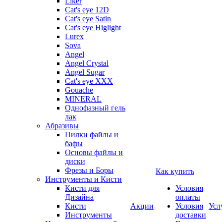
Liker
Cat's eye 12D
Cat's eye Satin
Cat's eye Higlight
Lurex
Sova
Angel
Angel Crystal
Angel Sugar
Cat's eye XXX
Gouache
MINERAL
Однофазный гель
лак
Абразивы
Пилки файлы и
бафы
Основы файлы и
диски
Фрезы и Боры
Как купить
Инструменты и Кисти
Кисти для
Условия
Дизайна
оплаты
Кисти
Акции
Условия
Усл
Инструменты
доставки