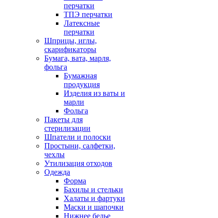
перчатки
ТПЭ перчатки
Латексные
перчатки
Шприцы, иглы,
скарификаторы
Бумага, вата, марля,
фольга
Бумажная
продукция
Изделия из ваты и
марли
Фольга
Пакеты для
стерилизации
Шпатели и полоски
Простыни, салфетки,
чехлы
Утилизация отходов
Одежда
Форма
Бахилы и стельки
Халаты и фартуки
Маски и шапочки
Нижнее белье