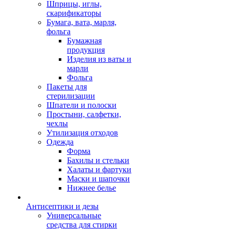
Шприцы, иглы,
скарификаторы
Бумага, вата, марля,
фольга
Бумажная
продукция
Изделия из ваты и
марли
Фольга
Пакеты для
стерилизации
Шпатели и полоски
Простыни, салфетки,
чехлы
Утилизация отходов
Одежда
Форма
Бахилы и стельки
Халаты и фартуки
Маски и шапочки
Нижнее белье
Антисептики и дезы
Универсальные
средства для стирки