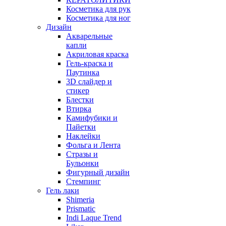
Косметика для рук
Косметика для ног
Дизайн
Акварельные
капли
Акриловая краска
Гель-краска и
Паутинка
3D слайдер и
стикер
Блестки
Втирка
Камифубики и
Пайетки
Наклейки
Фольга и Лента
Стразы и
Бульонки
Фигурный дизайн
Стемпинг
Гель лаки
Shimeria
Prismatic
Indi Laque Trend