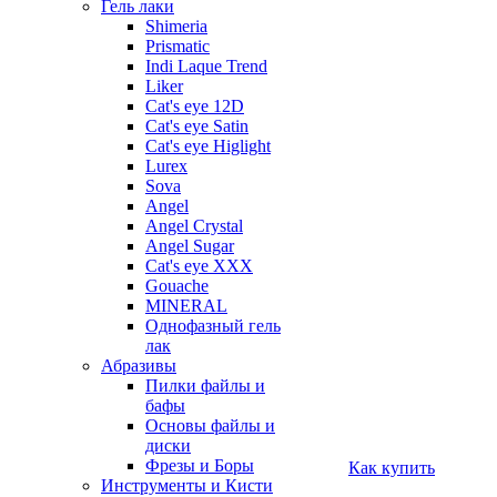
Гель лаки
Shimeria
Prismatic
Indi Laque Trend
Liker
Cat's eye 12D
Cat's eye Satin
Cat's eye Higlight
Lurex
Sova
Angel
Angel Crystal
Angel Sugar
Cat's eye XXX
Gouache
MINERAL
Однофазный гель
лак
Абразивы
Пилки файлы и
бафы
Основы файлы и
диски
Фрезы и Боры
Как купить
Инструменты и Кисти