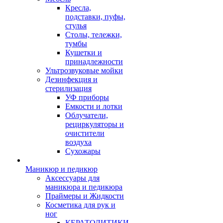
Кресла,
подставки, пуфы,
стулья
Столы, тележки,
тумбы
Кушетки и
принадлежности
Ультрозвуковые мойки
Дезинфекция и
стерилизация
УФ приборы
Емкости и лотки
Облучатели,
рециркуляторы и
очистители
воздуха
Сухожары
Маникюр и педикюр
Аксессуары для
маникюра и педикюра
Праймеры и Жидкости
Косметика для рук и
ног
КЕРАТОЛИТИКИ