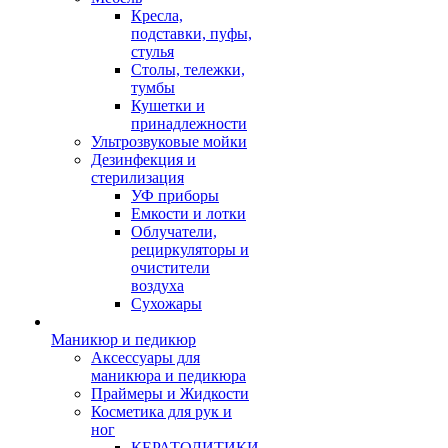
Кресла,
подставки, пуфы,
стулья
Столы, тележки,
тумбы
Кушетки и
принадлежности
Ультрозвуковые мойки
Дезинфекция и
стерилизация
УФ приборы
Емкости и лотки
Облучатели,
рециркуляторы и
очистители
воздуха
Сухожары
Маникюр и педикюр
Аксессуары для
маникюра и педикюра
Праймеры и Жидкости
Косметика для рук и
ног
КЕРАТОЛИТИКИ