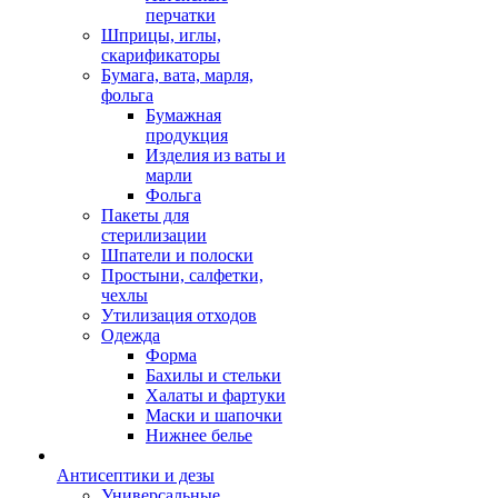
перчатки
Шприцы, иглы,
скарификаторы
Бумага, вата, марля,
фольга
Бумажная
продукция
Изделия из ваты и
марли
Фольга
Пакеты для
стерилизации
Шпатели и полоски
Простыни, салфетки,
чехлы
Утилизация отходов
Одежда
Форма
Бахилы и стельки
Халаты и фартуки
Маски и шапочки
Нижнее белье
Антисептики и дезы
Универсальные