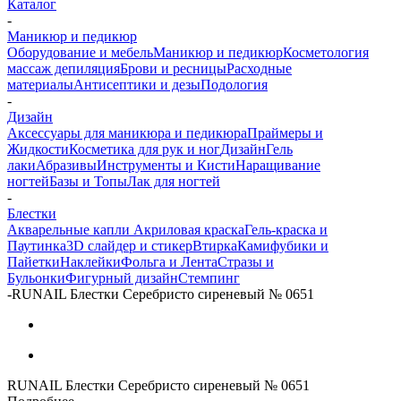
Каталог
-
Маникюр и педикюр
Оборудование и мебель
Маникюр и педикюр
Косметология
массаж депиляция
Брови и ресницы
Расходные
материалы
Антисептики и дезы
Подология
-
Дизайн
Аксессуары для маникюра и педикюра
Праймеры и
Жидкости
Косметика для рук и ног
Дизайн
Гель
лаки
Абразивы
Инструменты и Кисти
Наращивание
ногтей
Базы и Топы
Лак для ногтей
-
Блестки
Акварельные капли
Акриловая краска
Гель-краска и
Паутинка
3D слайдер и стикер
Втирка
Камифубики и
Пайетки
Наклейки
Фольга и Лента
Стразы и
Бульонки
Фигурный дизайн
Стемпинг
-
RUNAIL Блестки Серебристо сиреневый № 0651
RUNAIL Блестки Серебристо сиреневый № 0651