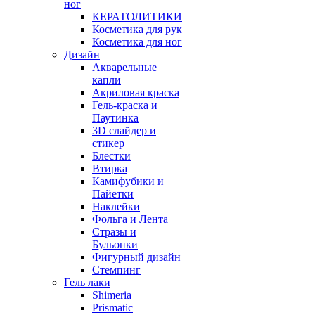
ног
КЕРАТОЛИТИКИ
Косметика для рук
Косметика для ног
Дизайн
Акварельные
капли
Акриловая краска
Гель-краска и
Паутинка
3D слайдер и
стикер
Блестки
Втирка
Камифубики и
Пайетки
Наклейки
Фольга и Лента
Стразы и
Бульонки
Фигурный дизайн
Стемпинг
Гель лаки
Shimeria
Prismatic