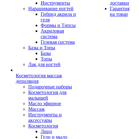
Инструменты
доставки
Наращивание ногтей
Гарантия
Гибрид акрила и
на товар
геля
Формы и Типсы
Акриловая
система
Гелевая система
Базы и Топы
Базы
Топы
Лак для ногтей
Косметология массаж
депиляция
Подарочные наборы
Косметология для
малышей
Масло эфирное
Массаж
Инструменты и
аксессуары
Косметология
Лицо
Гели и мыло