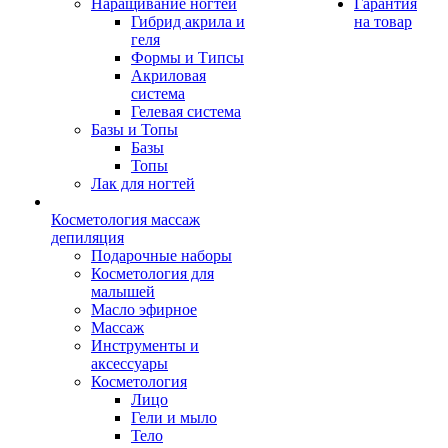
Наращивание ногтей
Гарантия
Гибрид акрила и
на товар
геля
Формы и Типсы
Акриловая
система
Гелевая система
Базы и Топы
Базы
Топы
Лак для ногтей
Косметология массаж
депиляция
Подарочные наборы
Косметология для
малышей
Масло эфирное
Массаж
Инструменты и
аксессуары
Косметология
Лицо
Гели и мыло
Тело