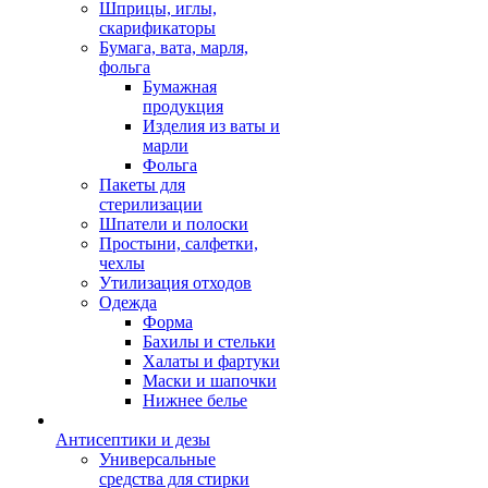
Шприцы, иглы,
скарификаторы
Бумага, вата, марля,
фольга
Бумажная
продукция
Изделия из ваты и
марли
Фольга
Пакеты для
стерилизации
Шпатели и полоски
Простыни, салфетки,
чехлы
Утилизация отходов
Одежда
Форма
Бахилы и стельки
Халаты и фартуки
Маски и шапочки
Нижнее белье
Антисептики и дезы
Универсальные
средства для стирки