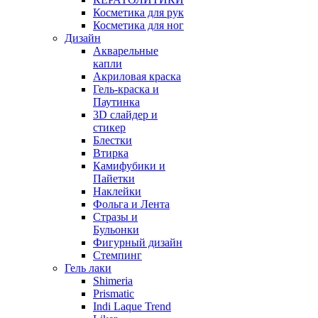
Косметика для рук
Косметика для ног
Дизайн
Акварельные
капли
Акриловая краска
Гель-краска и
Паутинка
3D слайдер и
стикер
Блестки
Втирка
Камифубики и
Пайетки
Наклейки
Фольга и Лента
Стразы и
Бульонки
Фигурный дизайн
Стемпинг
Гель лаки
Shimeria
Prismatic
Indi Laque Trend