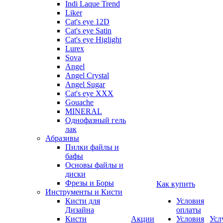
Indi Laque Trend
Liker
Cat's eye 12D
Cat's eye Satin
Cat's eye Higlight
Lurex
Sova
Angel
Angel Crystal
Angel Sugar
Cat's eye XXX
Gouache
MINERAL
Однофазный гель
лак
Абразивы
Пилки файлы и
бафы
Основы файлы и
диски
Фрезы и Боры
Как купить
Инструменты и Кисти
Кисти для
Условия
Дизайна
оплаты
Кисти
Акции
Условия
Усл