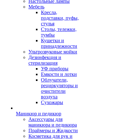
Настольные лампы
Мебель
Кресла,
подставки, пуфы,
стулья
Столы, тележки,
тумбы
Кушетки и
принадлежности
Ультрозвуковые мойки
Дезинфекция и
стерилизация
УФ приборы
Емкости и лотки
Облучатели,
рециркуляторы и
очистители
воздуха
Сухожары
Маникюр и педикюр
Аксессуары для
маникюра и педикюра
Праймеры и Жидкости
Косметика для рук и