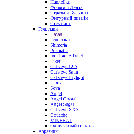
Наклейки
Фольга и Лента
Стразы и Бульонки
Фигурный дизайн
Стемпинг
Гель лаки
Назад
Гель лаки
Shimeria
Prismatic
Indi Laque Trend
Liker
Cat's eye 12D
Cat's eye Satin
Cat's eye Higlight
Lurex
Sova
Angel
Angel Crystal
Angel Sugar
Cat's eye XXX
Gouache
MINERAL
Однофазный гель лак
Абразивы