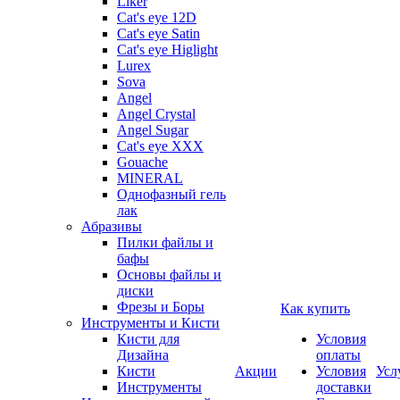
Liker
Cat's eye 12D
Cat's eye Satin
Cat's eye Higlight
Lurex
Sova
Angel
Angel Crystal
Angel Sugar
Cat's eye XXX
Gouache
MINERAL
Однофазный гель
лак
Абразивы
Пилки файлы и
бафы
Основы файлы и
диски
Фрезы и Боры
Как купить
Инструменты и Кисти
Кисти для
Условия
Дизайна
оплаты
Кисти
Акции
Условия
Усл
Инструменты
доставки