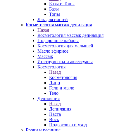
Базы и Топы
Базы
Топы
Лак для ногтей
Косметология массаж депиляция
Назад
Косметология массаж депиляция
Подарочные наборы
Косметология для малышей
Масло эфирное
Массаж
Инструменты и аксессуары
Косметология
Назад
Косметология
Лицо
Гели и мыло
Тело
Депиляция
Назад
Депиляция
Паста
Воск
Подготовка и уход
Брови и ресницы