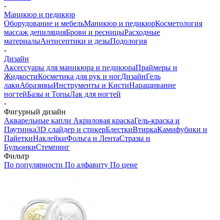
-
Маникюр и педикюр
Оборудование и мебель
Маникюр и педикюр
Косметология
массаж депиляция
Брови и ресницы
Расходные
материалы
Антисептики и дезы
Подология
-
Дизайн
Аксессуары для маникюра и педикюра
Праймеры и
Жидкости
Косметика для рук и ног
Дизайн
Гель
лаки
Абразивы
Инструменты и Кисти
Наращивание
ногтей
Базы и Топы
Лак для ногтей
-
Фигурный дизайн
Акварельные капли
Акриловая краска
Гель-краска и
Паутинка
3D слайдер и стикер
Блестки
Втирка
Камифубики и
Пайетки
Наклейки
Фольга и Лента
Стразы и
Бульонки
Стемпинг
Фильтр
По популярности
По алфавиту
По цене