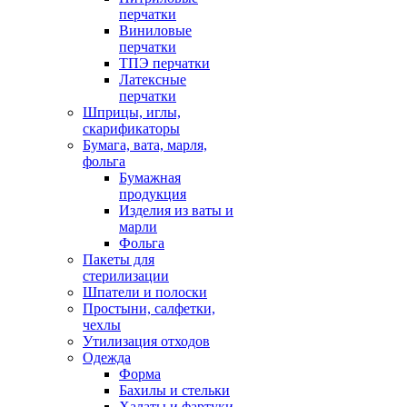
перчатки
Виниловые
перчатки
ТПЭ перчатки
Латексные
перчатки
Шприцы, иглы,
скарификаторы
Бумага, вата, марля,
фольга
Бумажная
продукция
Изделия из ваты и
марли
Фольга
Пакеты для
стерилизации
Шпатели и полоски
Простыни, салфетки,
чехлы
Утилизация отходов
Одежда
Форма
Бахилы и стельки
Халаты и фартуки