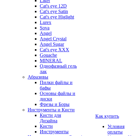
Liker
Cat's eye 12D
Cat's eye Satin
Cat's eye Higlight
Lurex
Sova
Angel
Angel Crystal
Angel Sugar
Cat's eye XXX
Gouache
MINERAL
Однофазный гель
лак
Абразивы
Пилки файлы и
бафы
Основы файлы и
диски
Фрезы и Боры
Инструменты и Кисти
Кисти для
Как купить
Дизайна
Кисти
Условия
Инструменты
оплаты