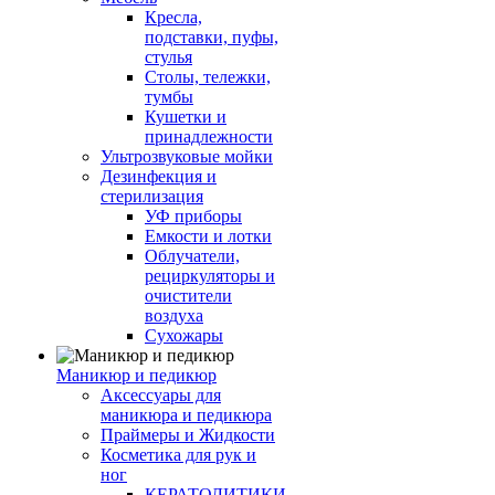
Кресла,
подставки, пуфы,
стулья
Столы, тележки,
тумбы
Кушетки и
принадлежности
Ультрозвуковые мойки
Дезинфекция и
стерилизация
УФ приборы
Емкости и лотки
Облучатели,
рециркуляторы и
очистители
воздуха
Сухожары
Маникюр и педикюр
Аксессуары для
маникюра и педикюра
Праймеры и Жидкости
Косметика для рук и
ног
КЕРАТОЛИТИКИ