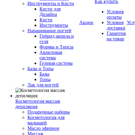
Как купить
Инструменты и Кисти
Кисти для
Условия
Дизайна
оплаты
Кисти
Акции
Условия
Усл
Инструменты
доставки
Наращивание ногтей
Гарантия
Гибрид акрила и
на товар
геля
Формы и Типсы
Акриловая
система
Гелевая система
Базы и Топы
Базы
Топы
Лак для ногтей
Косметология массаж
депиляция
Подарочные наборы
Косметология для
малышей
Масло эфирное
Массаж