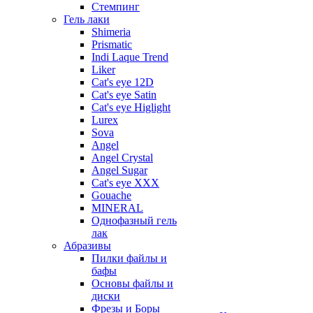
Стемпинг
Гель лаки
Shimeria
Prismatic
Indi Laque Trend
Liker
Cat's eye 12D
Cat's eye Satin
Cat's eye Higlight
Lurex
Sova
Angel
Angel Crystal
Angel Sugar
Cat's eye XXX
Gouache
MINERAL
Однофазный гель
лак
Абразивы
Пилки файлы и
бафы
Основы файлы и
диски
Фрезы и Боры