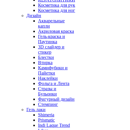
Косметика для рук
Косметика для ног
Дизайн
Акварельные
капли
Акриловая краска
Гель-краска и
Паутинка
3D слайдер и
стикер
Блестки
Втирка
Камифубики и
Пайетки
Наклейки
Фольга и Лента
Стразы и
Бульонки
Фигурный дизайн
Стемпинг
Гель лаки
Shimeria
Prismatic
Indi Laque Trend