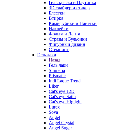
Гель-краска и Паутинка
3D слайдер и стикер
Блестки
Втирка
Камифубики и Пайетки
Наклейки
Фольга и Лента
Стразы и Бульонки
Фигурный дизайн
Стемпинг
Гель лаки
Назад
Гель лаки
Shimeria
Prismatic
Indi Laque Trend
Liker
Cat's eye 12D
Cat's eye Satin
Cat's eye Higlight
Lurex
Sova
Angel
Angel Crystal
Angel Sugar