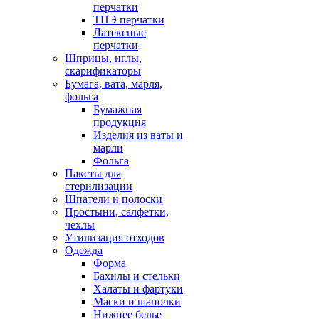
перчатки
ТПЭ перчатки
Латексные
перчатки
Шприцы, иглы,
скарификаторы
Бумага, вата, марля,
фольга
Бумажная
продукция
Изделия из ваты и
марли
Фольга
Пакеты для
стерилизации
Шпатели и полоски
Простыни, салфетки,
чехлы
Утилизация отходов
Одежда
Форма
Бахилы и стельки
Халаты и фартуки
Маски и шапочки
Нижнее белье