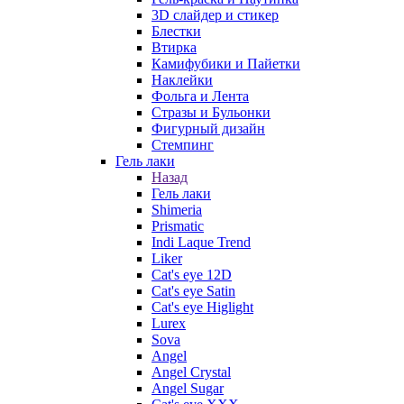
3D слайдер и стикер
Блестки
Втирка
Камифубики и Пайетки
Наклейки
Фольга и Лента
Стразы и Бульонки
Фигурный дизайн
Стемпинг
Гель лаки
Назад
Гель лаки
Shimeria
Prismatic
Indi Laque Trend
Liker
Cat's eye 12D
Cat's eye Satin
Cat's eye Higlight
Lurex
Sova
Angel
Angel Crystal
Angel Sugar