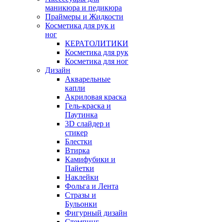
маникюра и педикюра
Праймеры и Жидкости
Косметика для рук и
ног
КЕРАТОЛИТИКИ
Косметика для рук
Косметика для ног
Дизайн
Акварельные
капли
Акриловая краска
Гель-краска и
Паутинка
3D слайдер и
стикер
Блестки
Втирка
Камифубики и
Пайетки
Наклейки
Фольга и Лента
Стразы и
Бульонки
Фигурный дизайн
Стемпинг