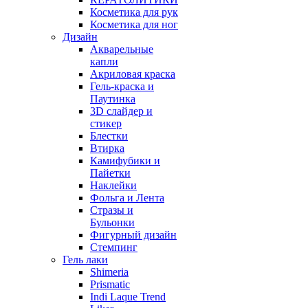
Косметика для рук
Косметика для ног
Дизайн
Акварельные
капли
Акриловая краска
Гель-краска и
Паутинка
3D слайдер и
стикер
Блестки
Втирка
Камифубики и
Пайетки
Наклейки
Фольга и Лента
Стразы и
Бульонки
Фигурный дизайн
Стемпинг
Гель лаки
Shimeria
Prismatic
Indi Laque Trend