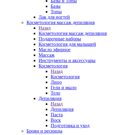
Базы и Топы
Базы
Топы
Лак для ногтей
Косметология массаж депиляция
Назад
Косметология массаж депиляция
Подарочные наборы
Косметология для малышей
Масло эфирное
Массаж
Инструменты и аксессуары
Косметология
Назад
Косметология
Лицо
Гели и мыло
Тело
Депиляция
Назад
Депиляция
Паста
Воск
Подготовка и уход
Брови и ресницы