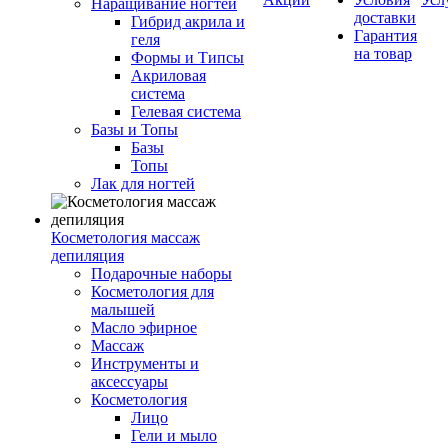
Наращивание ногтей
доставки
Гибрид акрила и
Гарантия
геля
на товар
Формы и Типсы
Акриловая
система
Гелевая система
Базы и Топы
Базы
Топы
Лак для ногтей
Косметология массаж
депиляция
Подарочные наборы
Косметология для
малышей
Масло эфирное
Массаж
Инструменты и
аксессуары
Косметология
Лицо
Гели и мыло