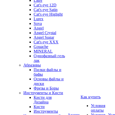
Liker
Cat's eye 12D
Cat's eye Satin
Cat's eye Higlight
Lurex
Sova
Angel
Angel Crystal
Angel Sugar
Cat's eye XXX
Gouache
MINERAL
Однофазный гель
лак
Абразивы
Пилки файлы и
бафы
Основы файлы и
диски
Фрезы и Боры
Инструменты и Кисти
Как купить
Кисти для
Дизайна
Условия
Кисти
оплаты
Инструменты
Акции
Условия
Усл