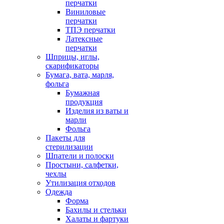
перчатки
Виниловые
перчатки
ТПЭ перчатки
Латексные
перчатки
Шприцы, иглы,
скарификаторы
Бумага, вата, марля,
фольга
Бумажная
продукция
Изделия из ваты и
марли
Фольга
Пакеты для
стерилизации
Шпатели и полоски
Простыни, салфетки,
чехлы
Утилизация отходов
Одежда
Форма
Бахилы и стельки
Халаты и фартуки