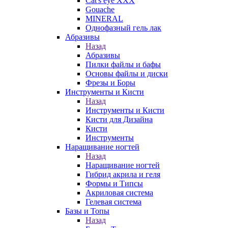
Cat's eye XXX
Gouache
MINERAL
Однофазный гель лак
Абразивы
Назад
Абразивы
Пилки файлы и бафы
Основы файлы и диски
Фрезы и Боры
Инструменты и Кисти
Назад
Инструменты и Кисти
Кисти для Дизайна
Кисти
Инструменты
Наращивание ногтей
Назад
Наращивание ногтей
Гибрид акрила и геля
Формы и Типсы
Акриловая система
Гелевая система
Базы и Топы
Назад