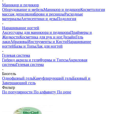
-
Маникюр и педикюр
Оборудование и мебель
Маникюр и педикюр
Косметология
массаж депиляция
Брови и ресницы
Расходные
материалы
Антисептики и дезы
Подология
-
Наращивание ногтей
Аксессуары для маникюра и педикюра
Праймеры и
Жидкости
Косметика для рук и ног
Дизайн
Гель
лаки
Абразивы
Инструменты и Кисти
Наращивание
ногтей
Базы и Топы
Лак для ногтей
-
Гелевая система
Гибрид акрила и геля
Формы и Типсы
Акриловая
система
Гелевая система
-
Биогель
Однофазный гель
Камуфлирующий гель
Базовый и
Завершающий гель
Фильтр
По популярности
По алфавиту
По цене