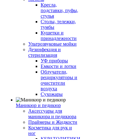
Кресла,
подставки, пуфы,
стулья
Столы, тележки,
тумбы
Кушетки и
принадлежности
Ультрозвуковые мойки
Дезинфекция и
стерилизация
УФ приборы
Емкости и лотки
Облучатели,
рециркуляторы и
очистители
воздуха
Сухожары
Маникюр и педикюр
Аксессуары для
маникюра и педикюра
Праймеры и Жидкости
Косметика для рук и
ног
КЕРАТОЛИТИКИ