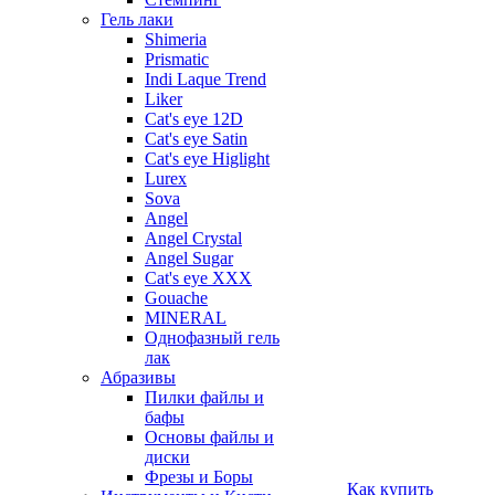
Гель лаки
Shimeria
Prismatic
Indi Laque Trend
Liker
Cat's eye 12D
Cat's eye Satin
Cat's eye Higlight
Lurex
Sova
Angel
Angel Crystal
Angel Sugar
Cat's eye XXX
Gouache
MINERAL
Однофазный гель
лак
Абразивы
Пилки файлы и
бафы
Основы файлы и
диски
Фрезы и Боры
Как купить