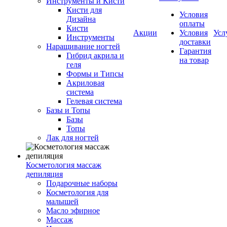
Инструменты и Кисти
Кисти для
Условия
Дизайна
оплаты
Кисти
Акции
Условия
Усл
Инструменты
доставки
Наращивание ногтей
Гарантия
Гибрид акрила и
на товар
геля
Формы и Типсы
Акриловая
система
Гелевая система
Базы и Топы
Базы
Топы
Лак для ногтей
Косметология массаж
депиляция
Подарочные наборы
Косметология для
малышей
Масло эфирное
Массаж