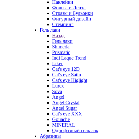
Наклейки
Фольга и Лента
Стразы и Бульонки
Фигурный дизайн
Стемпинг
Гель лаки
Назад
Гель лаки
Shimeria
Prismatic
Indi Laque Trend
Liker
Cat's eye 12D
Cat's eye Satin
Cat's eye Higlight
Lurex
Sova
Angel
Angel Crystal
Angel Sugar
Cat's eye XXX
Gouache
MINERAL
Однофазный гель лак
Абразивы