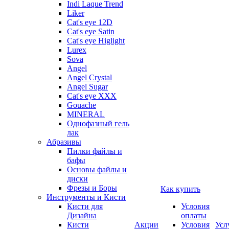
Indi Laque Trend
Liker
Cat's eye 12D
Cat's eye Satin
Cat's eye Higlight
Lurex
Sova
Angel
Angel Crystal
Angel Sugar
Cat's eye XXX
Gouache
MINERAL
Однофазный гель
лак
Абразивы
Пилки файлы и
бафы
Основы файлы и
диски
Фрезы и Боры
Как купить
Инструменты и Кисти
Кисти для
Условия
Дизайна
оплаты
Кисти
Акции
Условия
Усл