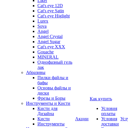
Liker
Cat's eye 12D
Cat's eye Satin
Cat's eye Higlight
Lurex
Sova
Angel
Angel Crystal
Angel Sugar
Cat's eye XXX
Gouache
MINERAL
Однофазный гель
лак
Абразивы
Пилки файлы и
бафы
Основы файлы и
диски
Фрезы и Боры
Как купить
Инструменты и Кисти
Кисти для
Условия
Дизайна
оплаты
Кисти
Акции
Условия
Усл
Инструменты
доставки