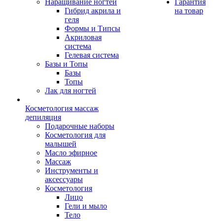
Наращивание ногтей
Гарантия
Гибрид акрила и
на товар
геля
Формы и Типсы
Акриловая
система
Гелевая система
Базы и Топы
Базы
Топы
Лак для ногтей
Косметология массаж
депиляция
Подарочные наборы
Косметология для
малышей
Масло эфирное
Массаж
Инструменты и
аксессуары
Косметология
Лицо
Гели и мыло
Тело