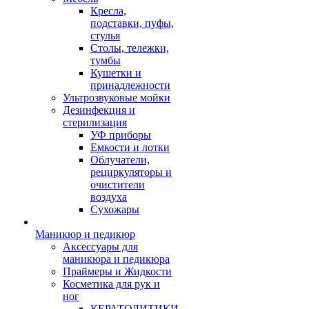
Кресла,
подставки, пуфы,
стулья
Столы, тележки,
тумбы
Кушетки и
принадлежности
Ультрозвуковые мойки
Дезинфекция и
стерилизация
УФ приборы
Емкости и лотки
Облучатели,
рециркуляторы и
очистители
воздуха
Сухожары
Маникюр и педикюр
Аксессуары для
маникюра и педикюра
Праймеры и Жидкости
Косметика для рук и
ног
КЕРАТОЛИТИКИ