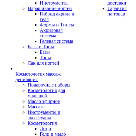
Инструменты
доставки
Наращивание ногтей
Гарантия
Гибрид акрила и
на товар
геля
Формы и Типсы
Акриловая
система
Гелевая система
Базы и Топы
Базы
Топы
Лак для ногтей
Косметология массаж
депиляция
Подарочные наборы
Косметология для
малышей
Масло эфирное
Массаж
Инструменты и
аксессуары
Косметология
Лицо
Гели и мыло