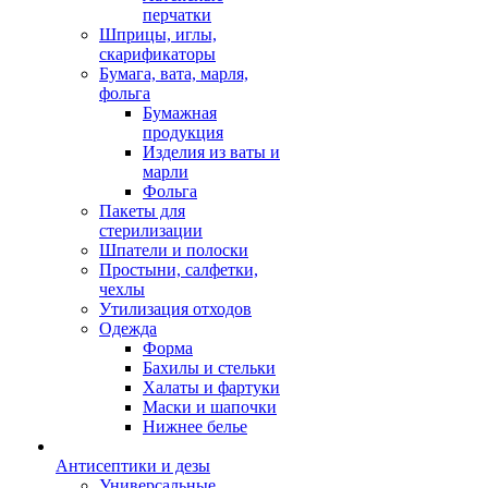
перчатки
Шприцы, иглы,
скарификаторы
Бумага, вата, марля,
фольга
Бумажная
продукция
Изделия из ваты и
марли
Фольга
Пакеты для
стерилизации
Шпатели и полоски
Простыни, салфетки,
чехлы
Утилизация отходов
Одежда
Форма
Бахилы и стельки
Халаты и фартуки
Маски и шапочки
Нижнее белье
Антисептики и дезы
Универсальные