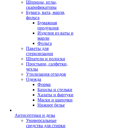
Шприцы, иглы,
скарификаторы
Бумага, вата, марля,
фольга
Бумажная
продукция
Изделия из ваты и
марли
Фольга
Пакеты для
стерилизации
Шпатели и полоски
Простыни, салфетки,
чехлы
Утилизация отходов
Одежда
Форма
Бахилы и стельки
Халаты и фартуки
Маски и шапочки
Нижнее белье
Антисептики и дезы
Универсальные
средства для стирки