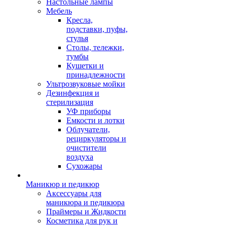
Настольные лампы
Мебель
Кресла,
подставки, пуфы,
стулья
Столы, тележки,
тумбы
Кушетки и
принадлежности
Ультрозвуковые мойки
Дезинфекция и
стерилизация
УФ приборы
Емкости и лотки
Облучатели,
рециркуляторы и
очистители
воздуха
Сухожары
Маникюр и педикюр
Аксессуары для
маникюра и педикюра
Праймеры и Жидкости
Косметика для рук и