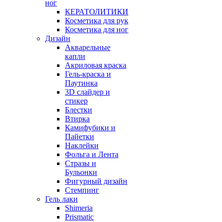
ног
КЕРАТОЛИТИКИ
Косметика для рук
Косметика для ног
Дизайн
Акварельные
капли
Акриловая краска
Гель-краска и
Паутинка
3D слайдер и
стикер
Блестки
Втирка
Камифубики и
Пайетки
Наклейки
Фольга и Лента
Стразы и
Бульонки
Фигурный дизайн
Стемпинг
Гель лаки
Shimeria
Prismatic