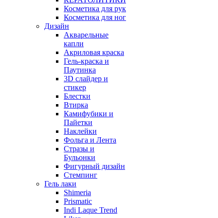
Косметика для рук
Косметика для ног
Дизайн
Акварельные
капли
Акриловая краска
Гель-краска и
Паутинка
3D слайдер и
стикер
Блестки
Втирка
Камифубики и
Пайетки
Наклейки
Фольга и Лента
Стразы и
Бульонки
Фигурный дизайн
Стемпинг
Гель лаки
Shimeria
Prismatic
Indi Laque Trend