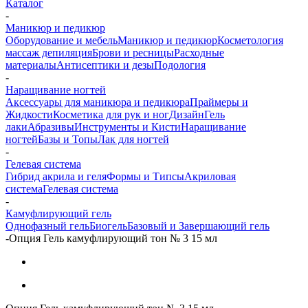
Каталог
-
Маникюр и педикюр
Оборудование и мебель
Маникюр и педикюр
Косметология
массаж депиляция
Брови и ресницы
Расходные
материалы
Антисептики и дезы
Подология
-
Наращивание ногтей
Аксессуары для маникюра и педикюра
Праймеры и
Жидкости
Косметика для рук и ног
Дизайн
Гель
лаки
Абразивы
Инструменты и Кисти
Наращивание
ногтей
Базы и Топы
Лак для ногтей
-
Гелевая система
Гибрид акрила и геля
Формы и Типсы
Акриловая
система
Гелевая система
-
Камуфлирующий гель
Однофазный гель
Биогель
Базовый и Завершающий гель
-
Опция Гель камуфлирующий тон № 3 15 мл