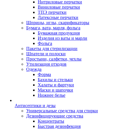
Нитриловые перчатки
Виниловые перчатки
ТПЭ перчатки
Латексные перчатки
Шприцы, иглы, скарификаторы
Бумага, вата, марля, фольга
Бумажная продукция
Изделия из ваты и марли
Фольга
Пакеты для стерилизации
Шпатели и полоски
Простыни, салфетки, чехлы
Утилизация отходов
Одежда
Форма
Бахилы и стельки
Халаты и фартуки
Маски и шапочки
Нижнее белье
Антисептики и дезы
Универсальные средства для стирки
Дезинфицирующие средства
Концентраты
Быстрая дезинфекция