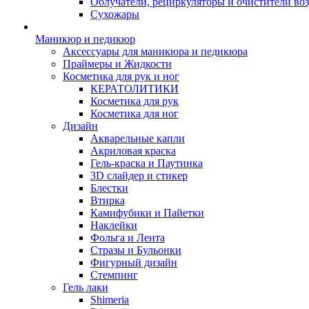
Облучатели, рециркуляторы и очистители во
Сухожары
Маникюр и педикюр
Аксессуары для маникюра и педикюра
Праймеры и Жидкости
Косметика для рук и ног
КЕРАТОЛИТИКИ
Косметика для рук
Косметика для ног
Дизайн
Акварельные капли
Акриловая краска
Гель-краска и Паутинка
3D слайдер и стикер
Блестки
Втирка
Камифубики и Пайетки
Наклейки
Фольга и Лента
Стразы и Бульонки
Фигурный дизайн
Стемпинг
Гель лаки
Shimeria