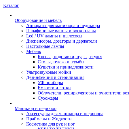
Каталог
Оборудование и мебель
Аппараты для маникюра и педикюра
Парафиновые ванны и воскоплавы
Led / UV лампы и пылесосы
Диспенсоры, дозаторы и держатели
Настольные лампы
Мебель
Кресла, подставки, пуфы, стулья
Столы, тележки, тумбы
Кушетки и принадлежности
Ультрозвуковые мойки
Дезинфекция и стерилизация
УФ приборы
Емкости и лотки
Облучатели, рециркуляторы и очистители во
Сухожары
Маникюр и педикюр
Аксессуары для маникюра и педикюра
Праймеры и Жидкости
Косметика для рук и ног