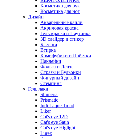
КЕРАТОЛИТИКИ
Косметика для рук
Косметика для ног
Дизайн
Акварельные капли
Акриловая краска
Гель-краска и Паутинка
3D слайдер и стикер
Блестки
Втирка
Камифубики и Пайетки
Наклейки
Фольга и Лента
Стразы и Бульонки
Фигурный дизайн
Стемпинг
Гель лаки
Shimeria
Prismatic
Indi Laque Trend
Liker
Cat's eye 12D
Cat's eye Satin
Cat's eye Higlight
Lurex