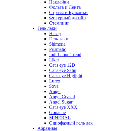
Наклейки
Фольга и Лента
Стразы и Бульонки
Фигурный дизайн
Стемпинг
Гель лаки
Назад
Гель лаки
Shimeria
Prismatic
Indi Laque Trend
Liker
Cat's eye 12D
Cat's eye Satin
Cat's eye Higlight
Lurex
Sova
Angel
Angel Crystal
Angel Sugar
Cat's eye XXX
Gouache
MINERAL
Однофазный гель лак
Абразивы