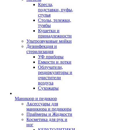
Кресла,
подставки, пуфы,
стулья
Столы, тележки,
тумбы
Кушетки и
принадлежности
Ультрозвуковые мойки
Дезинфекция и
стерилизация
УФ приборы
Емкости и лотки
Облучатели,
рециркуляторы и
очистители
воздуха
Сухожары
Маникюр и педикюр
Аксессуары для
маникюра и педикюра
Праймеры и Жидкости
Косметика для рук и
ног
КЕРАТОЛИТИКИ