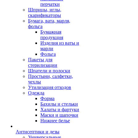
перчатки
Шприцы, иглы,
скарификаторы
Бумага, вата, марля,
фольга
Бумажная
продукция
Изделия из ваты и
марли
Фольга
Пакеты для
стерилизации
Шпатели и полоски
Простыни, салфетки,
чехлы
Утилизация отходов
Одежда
Форма
Бахилы и стельки
Халаты и фартуки
Маски и шапочки
Нижнее белье
Антисептики и дезы
Универсальные