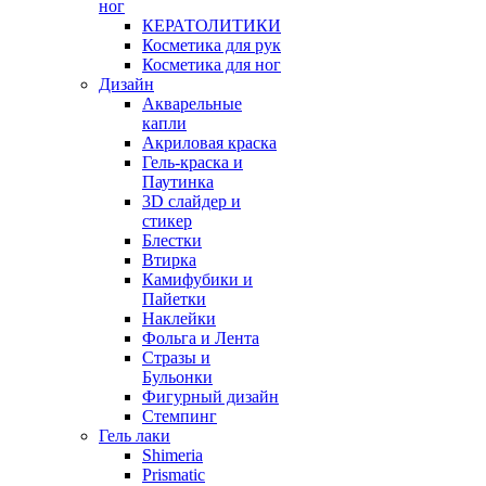
ног
КЕРАТОЛИТИКИ
Косметика для рук
Косметика для ног
Дизайн
Акварельные
капли
Акриловая краска
Гель-краска и
Паутинка
3D слайдер и
стикер
Блестки
Втирка
Камифубики и
Пайетки
Наклейки
Фольга и Лента
Стразы и
Бульонки
Фигурный дизайн
Стемпинг
Гель лаки
Shimeria
Prismatic