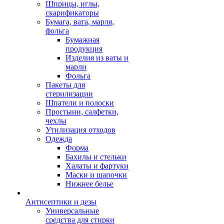
Шприцы, иглы,
скарификаторы
Бумага, вата, марля,
фольга
Бумажная
продукция
Изделия из ваты и
марли
Фольга
Пакеты для
стерилизации
Шпатели и полоски
Простыни, салфетки,
чехлы
Утилизация отходов
Одежда
Форма
Бахилы и стельки
Халаты и фартуки
Маски и шапочки
Нижнее белье
Антисептики и дезы
Универсальные
средства для стирки