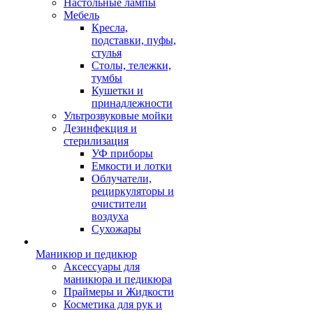
Настольные лампы
Мебель
Кресла,
подставки, пуфы,
стулья
Столы, тележки,
тумбы
Кушетки и
принадлежности
Ультрозвуковые мойки
Дезинфекция и
стерилизация
УФ приборы
Емкости и лотки
Облучатели,
рециркуляторы и
очистители
воздуха
Сухожары
Маникюр и педикюр
Аксессуары для
маникюра и педикюра
Праймеры и Жидкости
Косметика для рук и