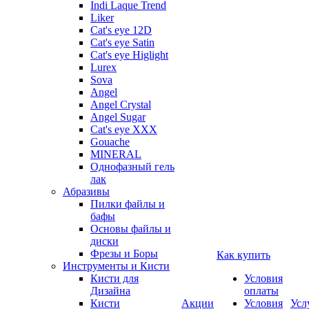
Indi Laque Trend
Liker
Cat's eye 12D
Cat's eye Satin
Cat's eye Higlight
Lurex
Sova
Angel
Angel Crystal
Angel Sugar
Cat's eye XXX
Gouache
MINERAL
Однофазный гель
лак
Абразивы
Пилки файлы и
бафы
Основы файлы и
диски
Фрезы и Боры
Как купить
Инструменты и Кисти
Кисти для
Условия
Дизайна
оплаты
Кисти
Акции
Условия
Усл