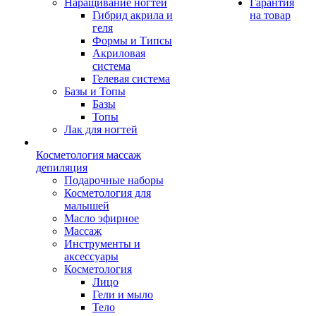
Наращивание ногтей
Гарантия
Гибрид акрила и
на товар
геля
Формы и Типсы
Акриловая
система
Гелевая система
Базы и Топы
Базы
Топы
Лак для ногтей
Косметология массаж
депиляция
Подарочные наборы
Косметология для
малышей
Масло эфирное
Массаж
Инструменты и
аксессуары
Косметология
Лицо
Гели и мыло
Тело