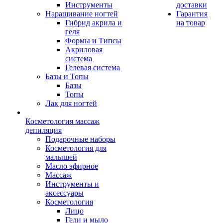
Инструменты
доставки
Наращивание ногтей
Гарантия
Гибрид акрила и
на товар
геля
Формы и Типсы
Акриловая
система
Гелевая система
Базы и Топы
Базы
Топы
Лак для ногтей
Косметология массаж
депиляция
Подарочные наборы
Косметология для
малышей
Масло эфирное
Массаж
Инструменты и
аксессуары
Косметология
Лицо
Гели и мыло