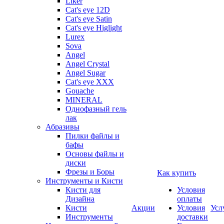
Liker
Cat's eye 12D
Cat's eye Satin
Cat's eye Higlight
Lurex
Sova
Angel
Angel Crystal
Angel Sugar
Cat's eye XXX
Gouache
MINERAL
Однофазный гель
лак
Абразивы
Пилки файлы и
бафы
Основы файлы и
диски
Фрезы и Боры
Как купить
Инструменты и Кисти
Кисти для
Условия
Дизайна
оплаты
Кисти
Акции
Условия
Усл
Инструменты
доставки