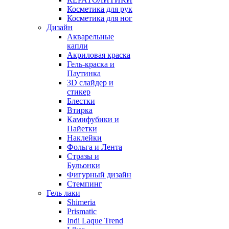
Косметика для рук
Косметика для ног
Дизайн
Акварельные
капли
Акриловая краска
Гель-краска и
Паутинка
3D слайдер и
стикер
Блестки
Втирка
Камифубики и
Пайетки
Наклейки
Фольга и Лента
Стразы и
Бульонки
Фигурный дизайн
Стемпинг
Гель лаки
Shimeria
Prismatic
Indi Laque Trend