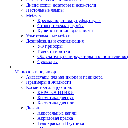
Диспенсоры, дозаторы и держатели
Настольные лампы
Мебель
Кресла, подставки, пуфы, стулья
Столы, тележки, тумбы
Кушетки и принадлежности
Ультрозвуковые мойки
Дезинфекция и стерилизация
УФ приборы
Емкости и лотки
Облучатели, рециркуляторы и очистители во
Сухожары
Маникюр и педикюр
Аксессуары для маникюра и педикюра
Праймеры и Жидкости
Косметика для рук и ног
КЕРАТОЛИТИКИ
Косметика для рук
Косметика для ног
Дизайн
Акварельные капли
Акриловая краска
Гель-краска и Паутинка