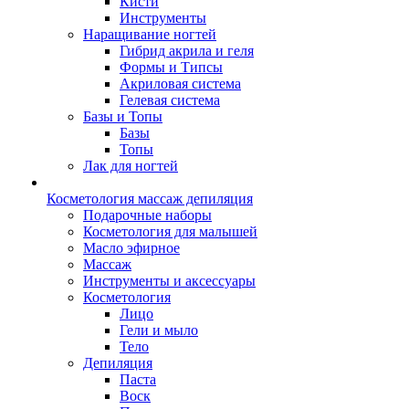
Кисти
Инструменты
Наращивание ногтей
Гибрид акрила и геля
Формы и Типсы
Акриловая система
Гелевая система
Базы и Топы
Базы
Топы
Лак для ногтей
Косметология массаж депиляция
Подарочные наборы
Косметология для малышей
Масло эфирное
Массаж
Инструменты и аксессуары
Косметология
Лицо
Гели и мыло
Тело
Депиляция
Паста
Воск