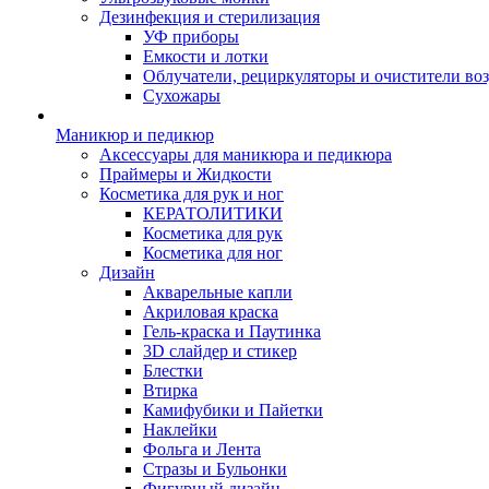
Дезинфекция и стерилизация
УФ приборы
Емкости и лотки
Облучатели, рециркуляторы и очистители во
Сухожары
Маникюр и педикюр
Аксессуары для маникюра и педикюра
Праймеры и Жидкости
Косметика для рук и ног
КЕРАТОЛИТИКИ
Косметика для рук
Косметика для ног
Дизайн
Акварельные капли
Акриловая краска
Гель-краска и Паутинка
3D слайдер и стикер
Блестки
Втирка
Камифубики и Пайетки
Наклейки
Фольга и Лента
Стразы и Бульонки
Фигурный дизайн