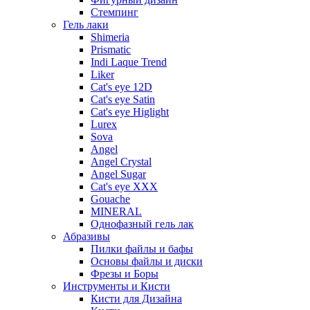
Стемпинг
Гель лаки
Shimeria
Prismatic
Indi Laque Trend
Liker
Cat's eye 12D
Cat's eye Satin
Cat's eye Higlight
Lurex
Sova
Angel
Angel Crystal
Angel Sugar
Cat's eye XXX
Gouache
MINERAL
Однофазный гель лак
Абразивы
Пилки файлы и бафы
Основы файлы и диски
Фрезы и Боры
Инструменты и Кисти
Кисти для Дизайна