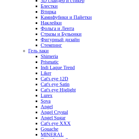
3D слайдер и стикер
Блестки
Втирка
Камифубики и Пайетки
Наклейки
Фольга и Лента
Стразы и Бульонки
Фигурный дизайн
Стемпинг
Гель лаки
Shimeria
Prismatic
Indi Laque Trend
Liker
Cat's eye 12D
Cat's eye Satin
Cat's eye Higlight
Lurex
Sova
Angel
Angel Crystal
Angel Sugar
Cat's eye XXX
Gouache
MINERAL