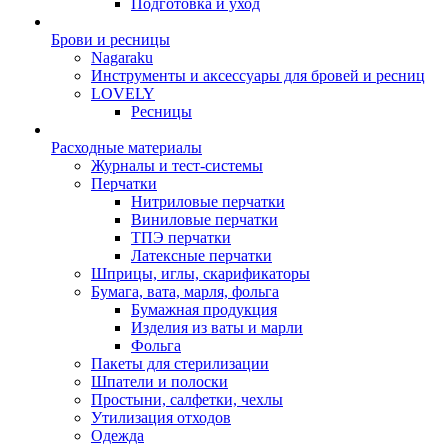
Подготовка и уход
Брови и ресницы
Nagaraku
Инструменты и аксессуары для бровей и ресниц
LOVELY
Ресницы
Расходные материалы
Журналы и тест-системы
Перчатки
Нитриловые перчатки
Виниловые перчатки
ТПЭ перчатки
Латексные перчатки
Шприцы, иглы, скарификаторы
Бумага, вата, марля, фольга
Бумажная продукция
Изделия из ваты и марли
Фольга
Пакеты для стерилизации
Шпатели и полоски
Простыни, салфетки, чехлы
Утилизация отходов
Одежда