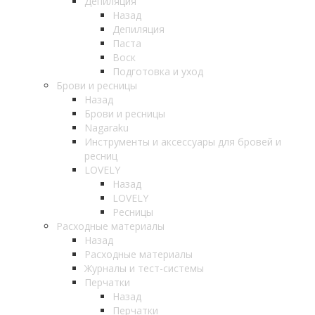
Депиляция
Назад
Депиляция
Паста
Воск
Подготовка и уход
Брови и ресницы
Назад
Брови и ресницы
Nagaraku
Инструменты и аксессуары для бровей и
ресниц
LOVELY
Назад
LOVELY
Ресницы
Расходные материалы
Назад
Расходные материалы
Журналы и тест-системы
Перчатки
Назад
Перчатки