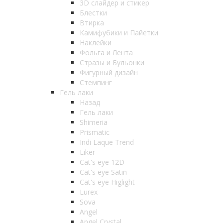
3D слайдер и стикер
Блестки
Втирка
Камифубики и Пайетки
Наклейки
Фольга и Лента
Стразы и Бульонки
Фигурный дизайн
Стемпинг
Гель лаки
Назад
Гель лаки
Shimeria
Prismatic
Indi Laque Trend
Liker
Cat's eye 12D
Cat's eye Satin
Cat's eye Higlight
Lurex
Sova
Angel
Angel Crystal