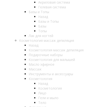
Акриловая система
Гелевая система
Базы и Топы
Назад
Базы и Топы
Базы
Топы
Лак для ногтей
Косметология массаж депиляция
Назад
Косметология массаж депиляция
Подарочные наборы
Косметология для малышей
Масло эфирное
Массаж
Инструменты и аксессуары
Косметология
Назад
Косметология
Лицо
Гели и мыло
Тело