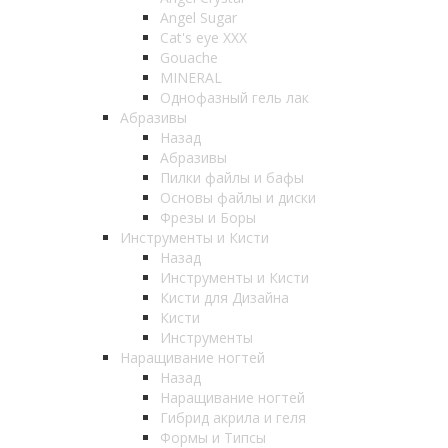
Angel Sugar
Cat's eye XXX
Gouache
MINERAL
Однофазный гель лак
Абразивы
Назад
Абразивы
Пилки файлы и бафы
Основы файлы и диски
Фрезы и Боры
Инструменты и Кисти
Назад
Инструменты и Кисти
Кисти для Дизайна
Кисти
Инструменты
Наращивание ногтей
Назад
Наращивание ногтей
Гибрид акрила и геля
Формы и Типсы