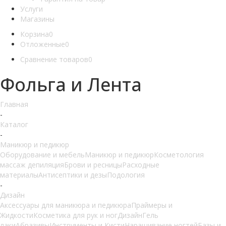
Услуги
Магазины
Корзина
0
Отложенные
0
Сравнение товаров
0
Фольга и Лента
Главная
-
Каталог
-
Маникюр и педикюр
Оборудование и мебель
Маникюр и педикюр
Косметология
массаж депиляция
Брови и ресницы
Расходные
материалы
Антисептики и дезы
Подология
-
Дизайн
Аксессуары для маникюра и педикюра
Праймеры и
Жидкости
Косметика для рук и ног
Дизайн
Гель
лаки
Абразивы
Инструменты и Кисти
Наращивание ногтей
Базы и