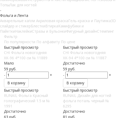
Топы
Лак для ногтей
-
Фольга и Лента
Акварельные капли
Акриловая краска
Гель-краска и Паутинка
3D
слайдер и стикер
Блестки
Втирка
Камифубики и
Пайетки
Наклейки
Стразы и Бульонки
Фигурный дизайн
Стемпинг
Фильтр
По популярности
По алфавиту
По цене
Быстрый просмотр
Быстрый просмотр
CHI Фольга новогодняя
CHI Фольга новогодняя
ХК-96 4*100 см № 11889
ХК-94 4*100 см № 11887
Мало
Достаточно
59
руб.
59
руб.
-
+
-
+
В корзину
В корзину
Быстрый просмотр
Быстрый просмотр
RUNAIL Фольга Красный
RUNAIL Дизайн для ногтей
голографический 1.5 м №
фольга поталь черный №
1991
6295
Достаточно
Достаточно
63
руб.
81
руб.