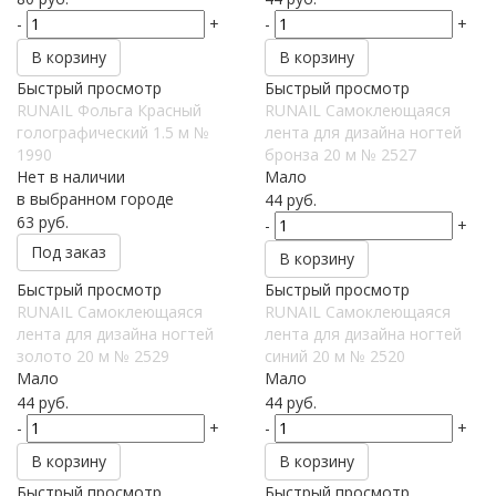
-
+
-
+
В корзину
В корзину
Быстрый просмотр
Быстрый просмотр
RUNAIL Фольга Красный
RUNAIL Самоклеющаяся
голографический 1.5 м №
лента для дизайна ногтей
1990
бронза 20 м № 2527
Нет в наличии
Мало
в выбранном городе
44
руб.
63
руб.
-
+
Под заказ
В корзину
Быстрый просмотр
Быстрый просмотр
RUNAIL Самоклеющаяся
RUNAIL Самоклеющаяся
лента для дизайна ногтей
лента для дизайна ногтей
золото 20 м № 2529
синий 20 м № 2520
Мало
Мало
44
руб.
44
руб.
-
+
-
+
В корзину
В корзину
Быстрый просмотр
Быстрый просмотр