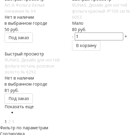
Art-A Фольга Белые
RUNAIL Дизайн для ногтей
снежинки № 04
фольга красный 4*100 см №
Нет в наличии
6053
в выбранном городе
Мало
50
руб.
80
руб.
-
+
Под заказ
В корзину
Быстрый просмотр
RUNAIL Дизайн для ногтей
фольга поталь розовое
золото № 6292
Нет в наличии
в выбранном городе
81
руб.
Под заказ
Показать еще
1
2
3
Фильтр по параметрам
Сортировка