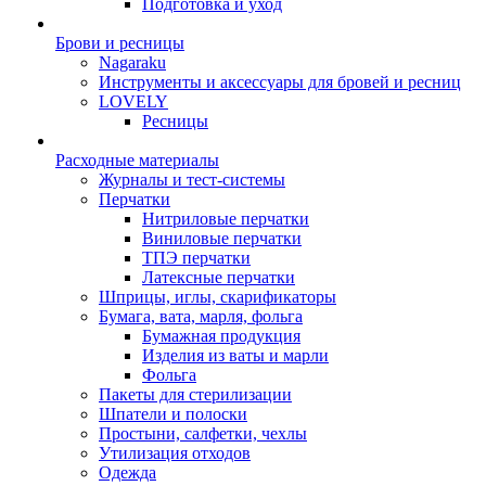
Подготовка и уход
Брови и ресницы
Nagaraku
Инструменты и аксессуары для бровей и ресниц
LOVELY
Ресницы
Расходные материалы
Журналы и тест-системы
Перчатки
Нитриловые перчатки
Виниловые перчатки
ТПЭ перчатки
Латексные перчатки
Шприцы, иглы, скарификаторы
Бумага, вата, марля, фольга
Бумажная продукция
Изделия из ваты и марли
Фольга
Пакеты для стерилизации
Шпатели и полоски
Простыни, салфетки, чехлы
Утилизация отходов
Одежда