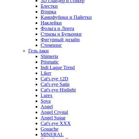
3D слайдер и стикер
Блестки
Втирка
Камифубики и Пайетки
Наклейки
Фольга и Лента
Стразы и Бульонки
Фигурный дизайн
Стемпинг
Гель лаки
Shimeria
Prismatic
Indi Laque Trend
Liker
Cat's eye 12D
Cat's eye Satin
Cat's eye Higlight
Lurex
Sova
Angel
Angel Crystal
Angel Sugar
Cat's eye XXX
Gouache
MINERAL