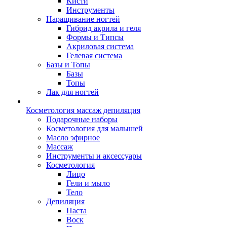
Кисти
Инструменты
Наращивание ногтей
Гибрид акрила и геля
Формы и Типсы
Акриловая система
Гелевая система
Базы и Топы
Базы
Топы
Лак для ногтей
Косметология массаж депиляция
Подарочные наборы
Косметология для малышей
Масло эфирное
Массаж
Инструменты и аксессуары
Косметология
Лицо
Гели и мыло
Тело
Депиляция
Паста
Воск