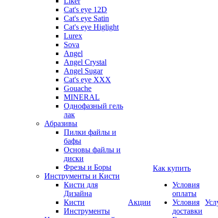
Liker
Cat's eye 12D
Cat's eye Satin
Cat's eye Higlight
Lurex
Sova
Angel
Angel Crystal
Angel Sugar
Cat's eye XXX
Gouache
MINERAL
Однофазный гель
лак
Абразивы
Пилки файлы и
бафы
Основы файлы и
диски
Фрезы и Боры
Как купить
Инструменты и Кисти
Кисти для
Условия
Дизайна
оплаты
Кисти
Акции
Условия
Усл
Инструменты
доставки