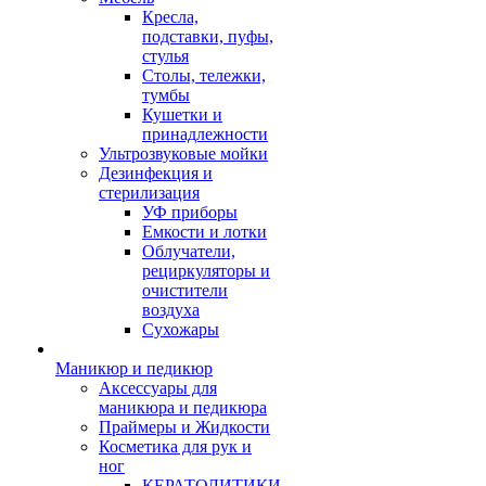
Кресла,
подставки, пуфы,
стулья
Столы, тележки,
тумбы
Кушетки и
принадлежности
Ультрозвуковые мойки
Дезинфекция и
стерилизация
УФ приборы
Емкости и лотки
Облучатели,
рециркуляторы и
очистители
воздуха
Сухожары
Маникюр и педикюр
Аксессуары для
маникюра и педикюра
Праймеры и Жидкости
Косметика для рук и
ног
КЕРАТОЛИТИКИ