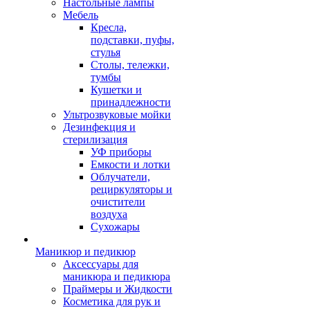
Настольные лампы
Мебель
Кресла,
подставки, пуфы,
стулья
Столы, тележки,
тумбы
Кушетки и
принадлежности
Ультрозвуковые мойки
Дезинфекция и
стерилизация
УФ приборы
Емкости и лотки
Облучатели,
рециркуляторы и
очистители
воздуха
Сухожары
Маникюр и педикюр
Аксессуары для
маникюра и педикюра
Праймеры и Жидкости
Косметика для рук и