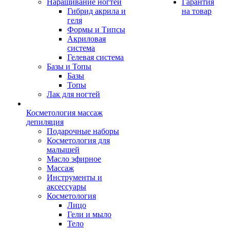
Наращивание ногтей
Гарантия
Гибрид акрила и
на товар
геля
Формы и Типсы
Акриловая
система
Гелевая система
Базы и Топы
Базы
Топы
Лак для ногтей
Косметология массаж
депиляция
Подарочные наборы
Косметология для
малышей
Масло эфирное
Массаж
Инструменты и
аксессуары
Косметология
Лицо
Гели и мыло
Тело