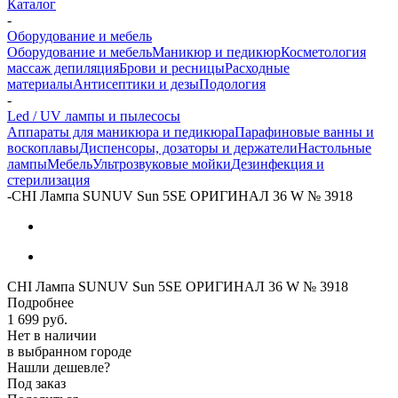
Каталог
-
Оборудование и мебель
Оборудование и мебель
Маникюр и педикюр
Косметология
массаж депиляция
Брови и ресницы
Расходные
материалы
Антисептики и дезы
Подология
-
Led / UV лампы и пылесосы
Аппараты для маникюра и педикюра
Парафиновые ванны и
воскоплавы
Диспенсоры, дозаторы и держатели
Настольные
лампы
Мебель
Ультрозвуковые мойки
Дезинфекция и
стерилизация
-
CHI Лампа SUNUV Sun 5SE ОРИГИНАЛ 36 W № 3918
CHI Лампа SUNUV Sun 5SE ОРИГИНАЛ 36 W № 3918
Подробнее
1 699
руб.
Нет в наличии
в выбранном городе
Нашли дешевле?
Под заказ