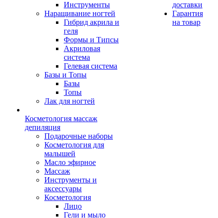
Инструменты
доставки
Наращивание ногтей
Гарантия
Гибрид акрила и
на товар
геля
Формы и Типсы
Акриловая
система
Гелевая система
Базы и Топы
Базы
Топы
Лак для ногтей
Косметология массаж
депиляция
Подарочные наборы
Косметология для
малышей
Масло эфирное
Массаж
Инструменты и
аксессуары
Косметология
Лицо
Гели и мыло