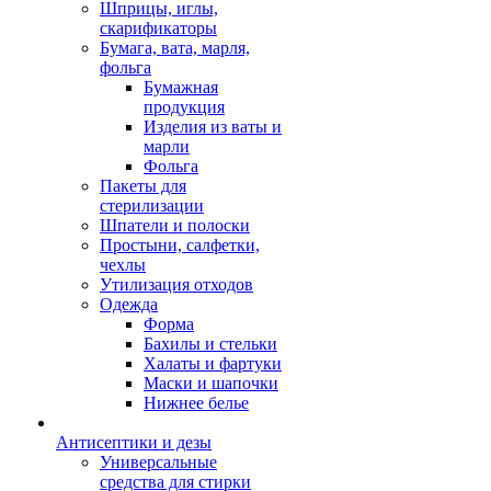
Шприцы, иглы,
скарификаторы
Бумага, вата, марля,
фольга
Бумажная
продукция
Изделия из ваты и
марли
Фольга
Пакеты для
стерилизации
Шпатели и полоски
Простыни, салфетки,
чехлы
Утилизация отходов
Одежда
Форма
Бахилы и стельки
Халаты и фартуки
Маски и шапочки
Нижнее белье
Антисептики и дезы
Универсальные
средства для стирки