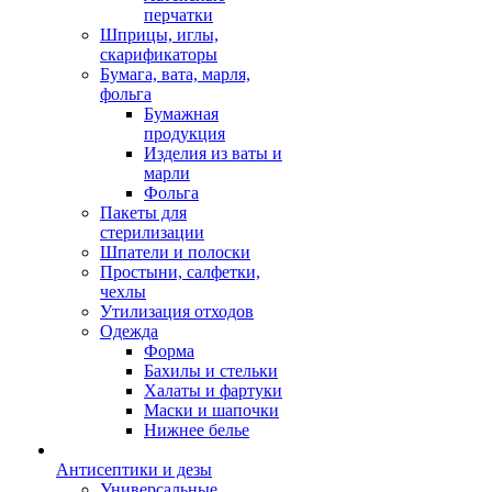
перчатки
Шприцы, иглы,
скарификаторы
Бумага, вата, марля,
фольга
Бумажная
продукция
Изделия из ваты и
марли
Фольга
Пакеты для
стерилизации
Шпатели и полоски
Простыни, салфетки,
чехлы
Утилизация отходов
Одежда
Форма
Бахилы и стельки
Халаты и фартуки
Маски и шапочки
Нижнее белье
Антисептики и дезы
Универсальные