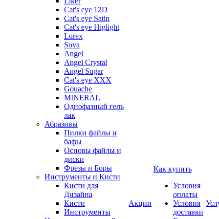
Liker
Cat's eye 12D
Cat's eye Satin
Cat's eye Higlight
Lurex
Sova
Angel
Angel Crystal
Angel Sugar
Cat's eye XXX
Gouache
MINERAL
Однофазный гель
лак
Абразивы
Пилки файлы и
бафы
Основы файлы и
диски
Фрезы и Боры
Как купить
Инструменты и Кисти
Кисти для
Условия
Дизайна
оплаты
Кисти
Акции
Условия
Усл
Инструменты
доставки