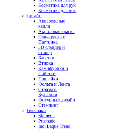
Косметика для рук
Косметика для ног
Дизайн
Акварельные
капли
Акриловая краска
Гель-краска и
Паутинка
3D слайдер и
стикер
Блестки
Втирка
Камифубики и
Пайетки
Наклейки
Фольга и Лента
Стразы и
Бульонки
Фигурный дизайн
Стемпинг
Гель лаки
Shimeria
Prismatic
Indi Laque Trend