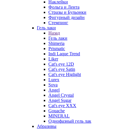
Наклейки
Фольга и Лента
Стразы и Бульонки
Фигурный дизайн
Стемпинг
Гель лаки
Назад
Гель лаки
Shimeria
Prismatic
Indi Laque Trend
Liker
Cat's eye 12D
Cat's eye Satin
Cat's eye Higlight
Lurex
Sova
Angel
Angel Crystal
Angel Sugar
Cat's eye XXX
Gouache
MINERAL
Однофазный гель лак
Абразивы