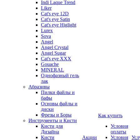
Indi Laque Trend
Liker
Cat's eye 12D
Cat's eye Satin
Cat's eye Higlight
Lurex
Sova
Angel
Angel Crystal
Angel Sugar
Cat's eye XXX
Gouache
MINERAL
Однофазный гель
лак
Абразивы
Пилки файлы и
бафы
Основы файлы и
диски
Фрезы и Боры
Как купить
Инструменты и Кисти
Кисти для
Условия
Дизайна
оплаты
Кисти
Акции
Условия
Усл