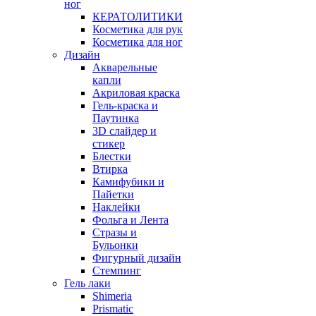
ног
КЕРАТОЛИТИКИ
Косметика для рук
Косметика для ног
Дизайн
Акварельные
капли
Акриловая краска
Гель-краска и
Паутинка
3D слайдер и
стикер
Блестки
Втирка
Камифубики и
Пайетки
Наклейки
Фольга и Лента
Стразы и
Бульонки
Фигурный дизайн
Стемпинг
Гель лаки
Shimeria
Prismatic