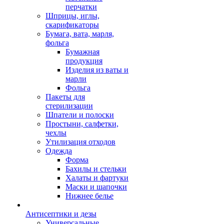
перчатки
Шприцы, иглы,
скарификаторы
Бумага, вата, марля,
фольга
Бумажная
продукция
Изделия из ваты и
марли
Фольга
Пакеты для
стерилизации
Шпатели и полоски
Простыни, салфетки,
чехлы
Утилизация отходов
Одежда
Форма
Бахилы и стельки
Халаты и фартуки
Маски и шапочки
Нижнее белье
Антисептики и дезы
Универсальные