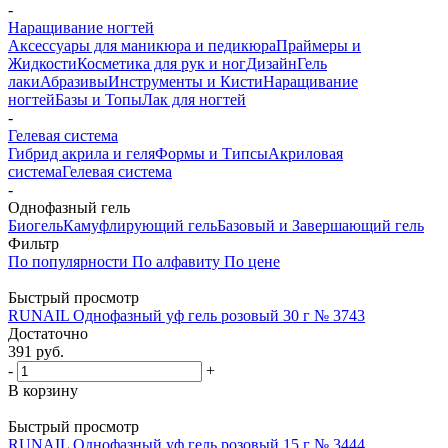
-
Наращивание ногтей
Аксессуары для маникюра и педикюра
Праймеры и
Жидкости
Косметика для рук и ног
Дизайн
Гель
лаки
Абразивы
Инструменты и Кисти
Наращивание
ногтей
Базы и Топы
Лак для ногтей
-
Гелевая система
Гибрид акрила и геля
Формы и Типсы
Акриловая
система
Гелевая система
-
Однофазный гель
Биогель
Камуфлирующий гель
Базовый и Завершающий гель
Фильтр
По популярности
По алфавиту
По цене
Быстрый просмотр
RUNAIL Однофазный уф гель розовый 30 г № 3743
Достаточно
391
руб.
-
+
В корзину
Быстрый просмотр
RUNAIL Однофазный уф гель розовый 15 г № 3444