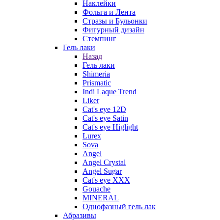
Наклейки
Фольга и Лента
Стразы и Бульонки
Фигурный дизайн
Стемпинг
Гель лаки
Назад
Гель лаки
Shimeria
Prismatic
Indi Laque Trend
Liker
Cat's eye 12D
Cat's eye Satin
Cat's eye Higlight
Lurex
Sova
Angel
Angel Crystal
Angel Sugar
Cat's eye XXX
Gouache
MINERAL
Однофазный гель лак
Абразивы