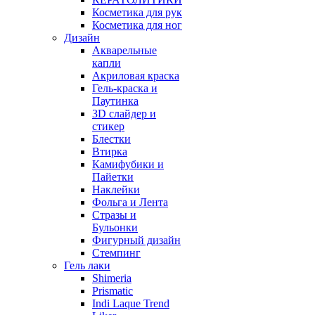
Косметика для рук
Косметика для ног
Дизайн
Акварельные
капли
Акриловая краска
Гель-краска и
Паутинка
3D слайдер и
стикер
Блестки
Втирка
Камифубики и
Пайетки
Наклейки
Фольга и Лента
Стразы и
Бульонки
Фигурный дизайн
Стемпинг
Гель лаки
Shimeria
Prismatic
Indi Laque Trend