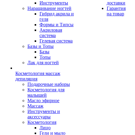
Инструменты
доставки
Наращивание ногтей
Гарантия
Гибрид акрила и
на товар
геля
Формы и Типсы
Акриловая
система
Гелевая система
Базы и Топы
Базы
Топы
Лак для ногтей
Косметология массаж
депиляция
Подарочные наборы
Косметология для
малышей
Масло эфирное
Массаж
Инструменты и
аксессуары
Косметология
Лицо
Гели и мыло