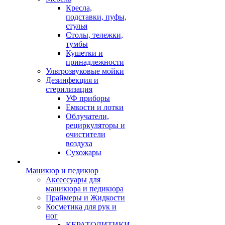
Кресла,
подставки, пуфы,
стулья
Столы, тележки,
тумбы
Кушетки и
принадлежности
Ультрозвуковые мойки
Дезинфекция и
стерилизация
УФ приборы
Емкости и лотки
Облучатели,
рециркуляторы и
очистители
воздуха
Сухожары
Маникюр и педикюр
Аксессуары для
маникюра и педикюра
Праймеры и Жидкости
Косметика для рук и
ног
КЕРАТОЛИТИКИ