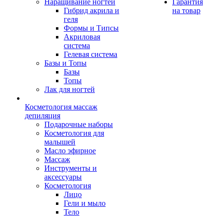
Наращивание ногтей
Гарантия
Гибрид акрила и
на товар
геля
Формы и Типсы
Акриловая
система
Гелевая система
Базы и Топы
Базы
Топы
Лак для ногтей
Косметология массаж
депиляция
Подарочные наборы
Косметология для
малышей
Масло эфирное
Массаж
Инструменты и
аксессуары
Косметология
Лицо
Гели и мыло
Тело