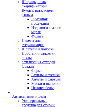
Шприцы, иглы,
скарификаторы
Бумага, вата, марля,
фольга
Бумажная
продукция
Изделия из ваты и
марли
Фольга
Пакеты для
стерилизации
Шпатели и полоски
Простыни, салфетки,
чехлы
Утилизация отходов
Одежда
Форма
Бахилы и стельки
Халаты и фартуки
Маски и шапочки
Нижнее белье
Антисептики и дезы
Универсальные
средства для стирки