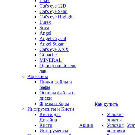
Liker
Cat's eye 12D
Cat's eye Satin
Cat's eye Higlight
Lurex
Sova
Angel
Angel Crystal
Angel Sugar
Cat's eye XXX
Gouache
MINERAL
Однофазный гель
лак
Абразивы
Пилки файлы и
бафы
Основы файлы и
диски
Фрезы и Боры
Как купить
Инструменты и Кисти
Кисти для
Условия
Дизайна
оплаты
Кисти
Акции
Условия
Усл
Инструменты
доставки