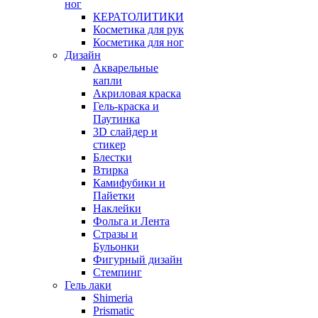
ног
КЕРАТОЛИТИКИ
Косметика для рук
Косметика для ног
Дизайн
Акварельные
капли
Акриловая краска
Гель-краска и
Паутинка
3D слайдер и
стикер
Блестки
Втирка
Камифубики и
Пайетки
Наклейки
Фольга и Лента
Стразы и
Бульонки
Фигурный дизайн
Стемпинг
Гель лаки
Shimeria
Prismatic