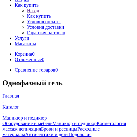
Как купить
Назад
Как купить
Условия оплаты
Условия доставки
Гарантия на товар
Услуги
Магазины
Корзина
0
Отложенные
0
Сравнение товаров
0
Однофазный гель
Главная
-
Каталог
-
Маникюр и педикюр
Оборудование и мебель
Маникюр и педикюр
Косметология
массаж депиляция
Брови и ресницы
Расходные
материалы
Антисептики и дезы
Подология