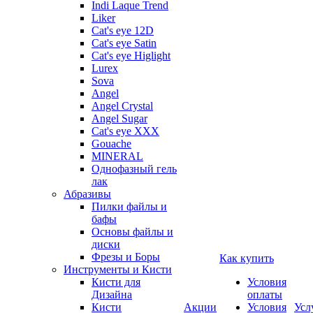
Indi Laque Trend
Liker
Cat's eye 12D
Cat's eye Satin
Cat's eye Higlight
Lurex
Sova
Angel
Angel Crystal
Angel Sugar
Cat's eye XXX
Gouache
MINERAL
Однофазный гель
лак
Абразивы
Пилки файлы и
бафы
Основы файлы и
диски
Фрезы и Боры
Как купить
Инструменты и Кисти
Кисти для
Условия
Дизайна
оплаты
Кисти
Акции
Условия
Усл