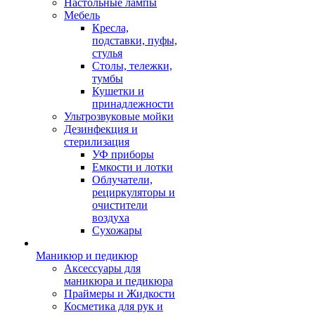
Настольные лампы
Мебель
Кресла,
подставки, пуфы,
стулья
Столы, тележки,
тумбы
Кушетки и
принадлежности
Ультрозвуковые мойки
Дезинфекция и
стерилизация
УФ приборы
Емкости и лотки
Облучатели,
рециркуляторы и
очистители
воздуха
Сухожары
Маникюр и педикюр
Аксессуары для
маникюра и педикюра
Праймеры и Жидкости
Косметика для рук и