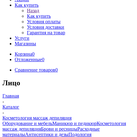
Как купить
Назад
Как купить
Условия оплаты
Условия доставки
Гарантия на товар
Услуги
Магазины
Корзина
0
Отложенные
0
Сравнение товаров
0
Лицо
Главная
-
Каталог
-
Косметология массаж депиляция
Оборудование и мебель
Маникюр и педикюр
Косметология
массаж депиляция
Брови и ресницы
Расходные
материалы
Антисептики и дезы
Подология