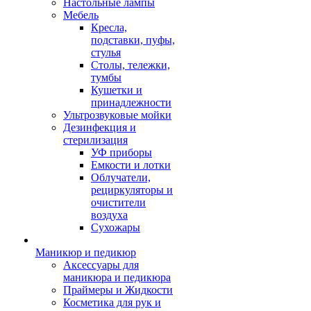
Настольные лампы
Мебель
Кресла,
подставки, пуфы,
стулья
Столы, тележки,
тумбы
Кушетки и
принадлежности
Ультрозвуковые мойки
Дезинфекция и
стерилизация
УФ приборы
Емкости и лотки
Облучатели,
рециркуляторы и
очистители
воздуха
Сухожары
Маникюр и педикюр
Аксессуары для
маникюра и педикюра
Праймеры и Жидкости
Косметика для рук и