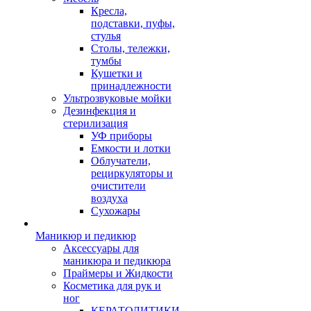
Кресла,
подставки, пуфы,
стулья
Столы, тележки,
тумбы
Кушетки и
принадлежности
Ультрозвуковые мойки
Дезинфекция и
стерилизация
УФ приборы
Емкости и лотки
Облучатели,
рециркуляторы и
очистители
воздуха
Сухожары
Маникюр и педикюр
Аксессуары для
маникюра и педикюра
Праймеры и Жидкости
Косметика для рук и
ног
КЕРАТОЛИТИКИ