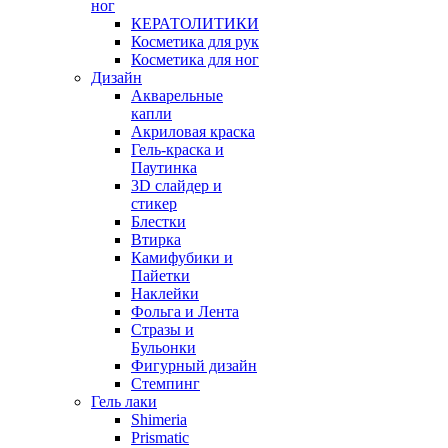
ног
КЕРАТОЛИТИКИ
Косметика для рук
Косметика для ног
Дизайн
Акварельные
капли
Акриловая краска
Гель-краска и
Паутинка
3D слайдер и
стикер
Блестки
Втирка
Камифубики и
Пайетки
Наклейки
Фольга и Лента
Стразы и
Бульонки
Фигурный дизайн
Стемпинг
Гель лаки
Shimeria
Prismatic