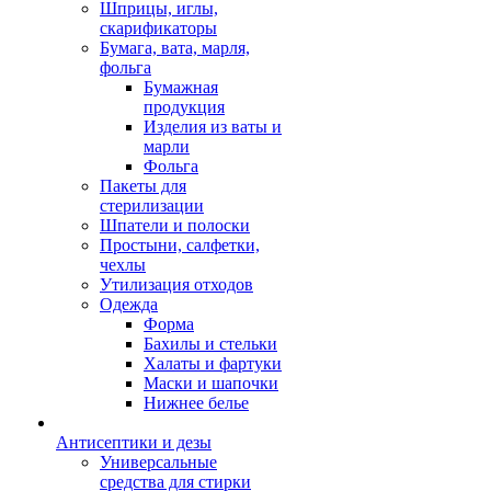
Шприцы, иглы,
скарификаторы
Бумага, вата, марля,
фольга
Бумажная
продукция
Изделия из ваты и
марли
Фольга
Пакеты для
стерилизации
Шпатели и полоски
Простыни, салфетки,
чехлы
Утилизация отходов
Одежда
Форма
Бахилы и стельки
Халаты и фартуки
Маски и шапочки
Нижнее белье
Антисептики и дезы
Универсальные
средства для стирки