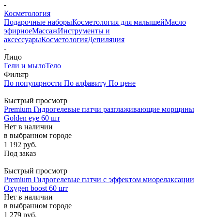
-
Косметология
Подарочные наборы
Косметология для малышей
Масло
эфирное
Массаж
Инструменты и
аксессуары
Косметология
Депиляция
-
Лицо
Гели и мыло
Тело
Фильтр
По популярности
По алфавиту
По цене
Быстрый просмотр
Premium Гидрогелевые патчи разглаживающие морщины
Golden eye 60 шт
Нет в наличии
в выбранном городе
1 192
руб.
Под заказ
Быстрый просмотр
Premium Гидрогелевые патчи с эффектом миорелаксации
Oxygen boost 60 шт
Нет в наличии
в выбранном городе
1 279
руб.