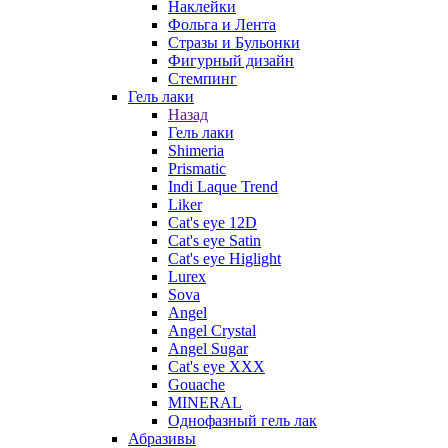
Наклейки
Фольга и Лента
Стразы и Бульонки
Фигурный дизайн
Стемпинг
Гель лаки
Назад
Гель лаки
Shimeria
Prismatic
Indi Laque Trend
Liker
Cat's eye 12D
Cat's eye Satin
Cat's eye Higlight
Lurex
Sova
Angel
Angel Crystal
Angel Sugar
Cat's eye XXX
Gouache
MINERAL
Однофазный гель лак
Абразивы