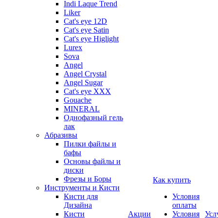
Indi Laque Trend
Liker
Cat's eye 12D
Cat's eye Satin
Cat's eye Higlight
Lurex
Sova
Angel
Angel Crystal
Angel Sugar
Cat's eye XXX
Gouache
MINERAL
Однофазный гель
лак
Абразивы
Пилки файлы и
бафы
Основы файлы и
диски
Фрезы и Боры
Как купить
Инструменты и Кисти
Кисти для
Условия
Дизайна
оплаты
Кисти
Акции
Условия
Усл