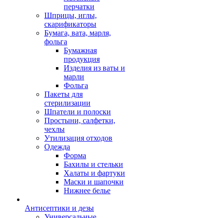
перчатки
Шприцы, иглы,
скарификаторы
Бумага, вата, марля,
фольга
Бумажная
продукция
Изделия из ваты и
марли
Фольга
Пакеты для
стерилизации
Шпатели и полоски
Простыни, салфетки,
чехлы
Утилизация отходов
Одежда
Форма
Бахилы и стельки
Халаты и фартуки
Маски и шапочки
Нижнее белье
Антисептики и дезы
Универсальные