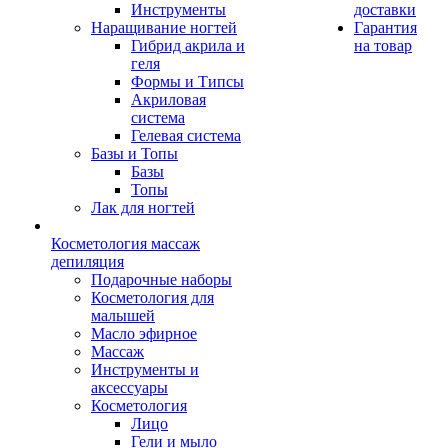
Инструменты
доставки
Наращивание ногтей
Гарантия
Гибрид акрила и
на товар
геля
Формы и Типсы
Акриловая
система
Гелевая система
Базы и Топы
Базы
Топы
Лак для ногтей
Косметология массаж
депиляция
Подарочные наборы
Косметология для
малышей
Масло эфирное
Массаж
Инструменты и
аксессуары
Косметология
Лицо
Гели и мыло