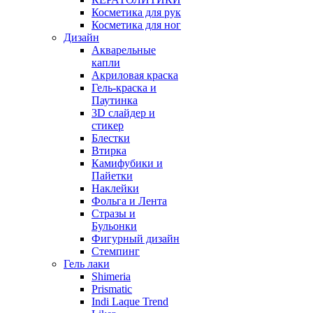
Косметика для рук
Косметика для ног
Дизайн
Акварельные
капли
Акриловая краска
Гель-краска и
Паутинка
3D слайдер и
стикер
Блестки
Втирка
Камифубики и
Пайетки
Наклейки
Фольга и Лента
Стразы и
Бульонки
Фигурный дизайн
Стемпинг
Гель лаки
Shimeria
Prismatic
Indi Laque Trend