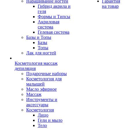
Наращивание ногтей
Гарантия
Гибрид акрила и
на товар
геля
Формы и Типсы
Акриловая
система
Гелевая система
Базы и Топы
Базы
Топы
Лак для ногтей
Косметология массаж
депиляция
Подарочные наборы
Косметология для
малышей
Масло эфирное
Массаж
Инструменты и
аксессуары
Косметология
Лицо
Гели и мыло
Тело