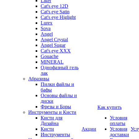
Liker
Cat's eye 12D
Cat's eye Satin
Cat's eye Higlight
Lurex
Sova
Angel
Angel Crystal
Angel Sugar
Cat's eye XXX
Gouache
MINERAL
Однофазный гель
лак
Абразивы
Пилки файлы и
бафы
Основы файлы и
диски
Фрезы и Боры
Как купить
Инструменты и Кисти
Кисти для
Условия
Дизайна
оплаты
Кисти
Акции
Условия
Усл
Инструменты
доставки