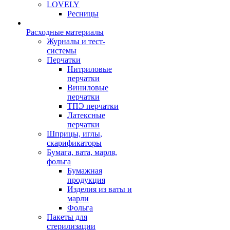
LOVELY
Ресницы
Расходные материалы
Журналы и тест-
системы
Перчатки
Нитриловые
перчатки
Виниловые
перчатки
ТПЭ перчатки
Латексные
перчатки
Шприцы, иглы,
скарификаторы
Бумага, вата, марля,
фольга
Бумажная
продукция
Изделия из ваты и
марли
Фольга
Пакеты для
стерилизации