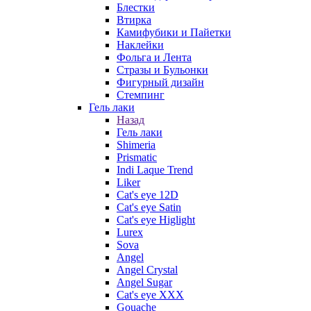
Блестки
Втирка
Камифубики и Пайетки
Наклейки
Фольга и Лента
Стразы и Бульонки
Фигурный дизайн
Стемпинг
Гель лаки
Назад
Гель лаки
Shimeria
Prismatic
Indi Laque Trend
Liker
Cat's eye 12D
Cat's eye Satin
Cat's eye Higlight
Lurex
Sova
Angel
Angel Crystal
Angel Sugar
Cat's eye XXX
Gouache