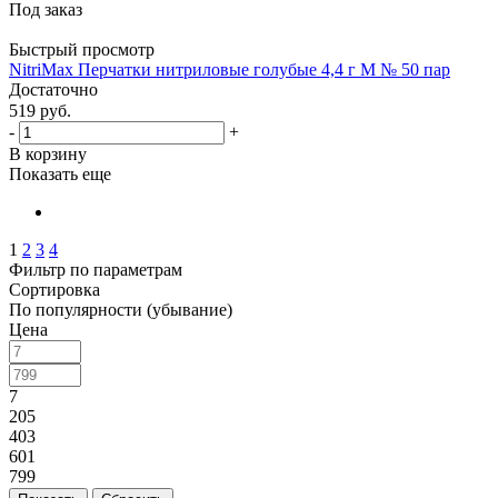
Под заказ
Быстрый просмотр
NitriMax Перчатки нитриловые голубые 4,4 г M № 50 пар
Достаточно
519
руб.
-
+
В корзину
Показать еще
1
2
3
4
Фильтр по параметрам
Сортировка
По популярности (убывание)
Цена
7
205
403
601
799