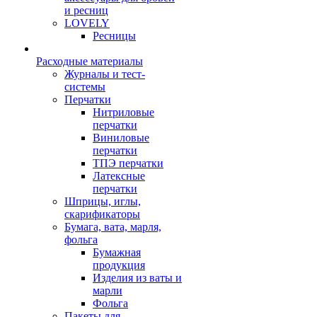
и ресниц
LOVELY
Ресницы
Расходные материалы
Журналы и тест-
системы
Перчатки
Нитриловые
перчатки
Виниловые
перчатки
ТПЭ перчатки
Латексные
перчатки
Шприцы, иглы,
скарификаторы
Бумага, вата, марля,
фольга
Бумажная
продукция
Изделия из ваты и
марли
Фольга
Пакеты для