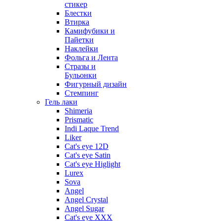
стикер
Блестки
Втирка
Камифубики и
Пайетки
Наклейки
Фольга и Лента
Стразы и
Бульонки
Фигурный дизайн
Стемпинг
Гель лаки
Shimeria
Prismatic
Indi Laque Trend
Liker
Cat's eye 12D
Cat's eye Satin
Cat's eye Higlight
Lurex
Sova
Angel
Angel Crystal
Angel Sugar
Cat's eye XXX