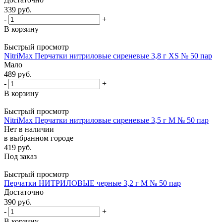
339
руб.
-
+
В корзину
Быстрый просмотр
NitriMax Перчатки нитриловые сиреневые 3,8 г XS № 50 пар
Мало
489
руб.
-
+
В корзину
Быстрый просмотр
NitriMax Перчатки нитриловые сиреневые 3,5 г M № 50 пар
Нет в наличии
в выбранном городе
419
руб.
Под заказ
Быстрый просмотр
Перчатки НИТРИЛОВЫЕ черные 3,2 г М № 50 пар
Достаточно
390
руб.
-
+
В корзину