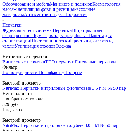
Оборудование и мебель
Маникюр и педикюр
Косметология
массаж депиляция
Брови и ресницы
Расходные
материалы
Антисептики и дезы
Подология
-
Перчатки
Журналы и тест-системы
Перчатки
Шприцы, иглы,
скарификаторы
Бумага, вата, марля, фольга
Пакеты для
стерилизации
Шпатели и полоски
Простыни, салфетки,
чехлы
Утилизация отходов
Одежда
-
Нитриловые перчатки
Виниловые перчатки
ТПЭ перчатки
Латексные перчатки
Фильтр
По популярности
По алфавиту
По цене
Быстрый просмотр
NitriMax Перчатки нитриловые фиолетовые 3,5 г M № 50 пар
Нет в наличии
в выбранном городе
329
руб.
Под заказ
Быстрый просмотр
NitriMax Перчатки нитриловые голубые 3,0 г M № 50 пар
Нет в наличии