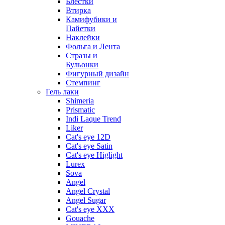
Блестки
Втирка
Камифубики и
Пайетки
Наклейки
Фольга и Лента
Стразы и
Бульонки
Фигурный дизайн
Стемпинг
Гель лаки
Shimeria
Prismatic
Indi Laque Trend
Liker
Cat's eye 12D
Cat's eye Satin
Cat's eye Higlight
Lurex
Sova
Angel
Angel Crystal
Angel Sugar
Cat's eye XXX
Gouache