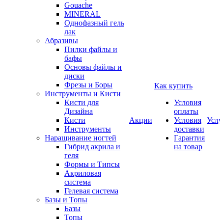
Gouache
MINERAL
Однофазный гель
лак
Абразивы
Пилки файлы и
бафы
Основы файлы и
диски
Фрезы и Боры
Как купить
Инструменты и Кисти
Кисти для
Условия
Дизайна
оплаты
Кисти
Акции
Условия
Усл
Инструменты
доставки
Наращивание ногтей
Гарантия
Гибрид акрила и
на товар
геля
Формы и Типсы
Акриловая
система
Гелевая система
Базы и Топы
Базы
Топы